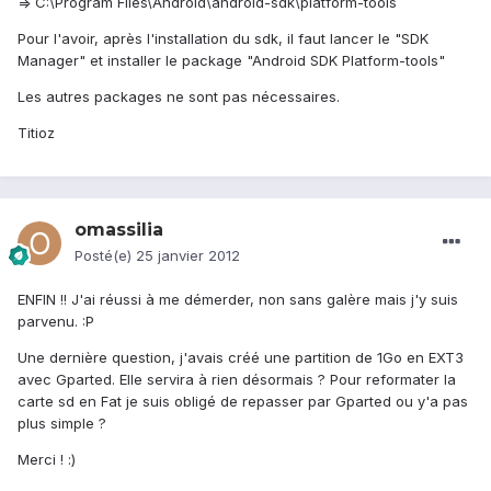
=> C:\Program Files\Android\android-sdk\platform-tools
Pour l'avoir, après l'installation du sdk, il faut lancer le "SDK
Manager" et installer le package "Android SDK Platform-tools"
Les autres packages ne sont pas nécessaires.
Titioz
omassilia
Posté(e)
25 janvier 2012
ENFIN !! J'ai réussi à me démerder, non sans galère mais j'y suis
parvenu. :P
Une dernière question, j'avais créé une partition de 1Go en EXT3
avec Gparted. Elle servira à rien désormais ? Pour reformater la
carte sd en Fat je suis obligé de repasser par Gparted ou y'a pas
plus simple ?
Merci ! :)