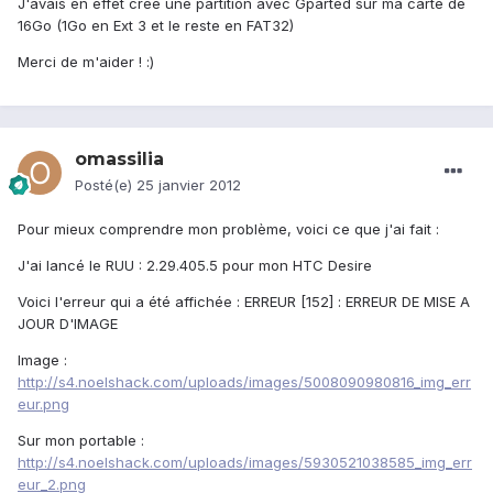
J'avais en effet créé une partition avec Gparted sur ma carte de
16Go (1Go en Ext 3 et le reste en FAT32)
Merci de m'aider ! :)
omassilia
Posté(e)
25 janvier 2012
Pour mieux comprendre mon problème, voici ce que j'ai fait :
J'ai lancé le RUU : 2.29.405.5 pour mon HTC Desire
Voici l'erreur qui a été affichée : ERREUR [152] : ERREUR DE MISE A
JOUR D'IMAGE
Image :
http://s4.noelshack.com/uploads/images/5008090980816_img_err
eur.png
Sur mon portable :
http://s4.noelshack.com/uploads/images/5930521038585_img_err
eur_2.png