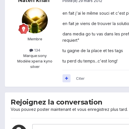
Naten khan
Posté(e)
29 mars 2012
en fait j'ai le même souci et c'est 
en fait je viens de trouver la solutio
dans media go tu vas dans les pre
Membre
requiert"
134
tu gagne de la place et tes tags
Marque:
sony
tu perd du temps...c'est long!
Modèle:
xperia kyno
silver
Citer
Rejoignez la conversation
Vous pouvez poster maintenant et vous enregistrez plus tard