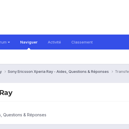
orum
Naviguer
Activité
Classement
ay
Sony Ericsson Xperia Ray - Aides, Questions & Réponses
Transfe
 Ray
s, Questions & Réponses