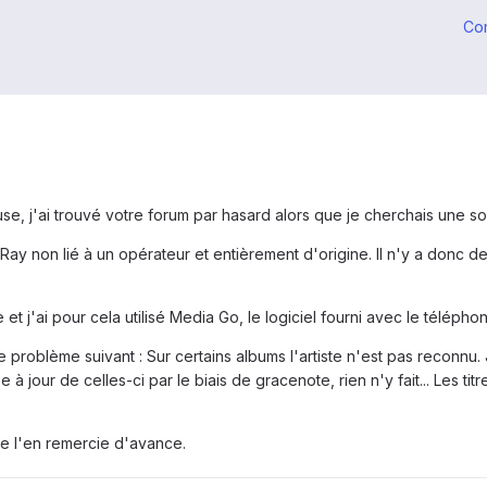
Co
ause, j'ai trouvé votre forum par hasard alors que je cherchais une so
y non lié à un opérateur et entièrement d'origine. Il n'y a donc d
t j'ai pour cela utilisé Media Go, le logiciel fourni avec le télépho
 problème suivant : Sur certains albums l'artiste n'est pas reconnu. 
à jour de celles-ci par le biais de gracenote, rien n'y fait... Les titr
je l'en remercie d'avance.