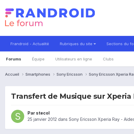
Frandroid - Actualité
Rubriques du site
Sections du f
Forums
Équipe
Utilisateurs en ligne
Clubs
Accueil
Smartphones
Sony Ericsson
Sony Ericsson Xperia R
Transfert de Musique sur Xperia
Par
stecol
25 janvier 2012
dans
Sony Ericsson Xperia Ray - Aide