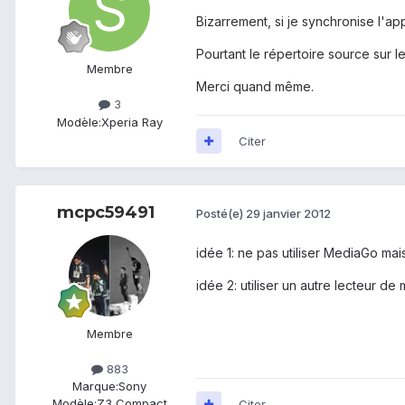
Bizarrement, si je synchronise l'ap
Pourtant le répertoire source sur l
Membre
Merci quand même.
3
Modèle:
Xperia Ray
Citer
mcpc59491
Posté(e)
29 janvier 2012
idée 1: ne pas utiliser MediaGo mais
idée 2: utiliser un autre lecteur de
Membre
883
Marque:
Sony
Modèle:
Z3 Compact
Citer