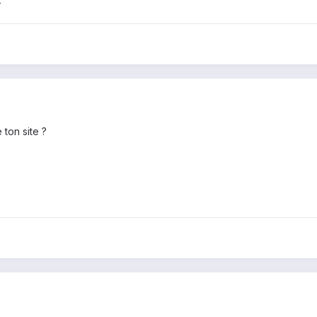
4
 ton site ?