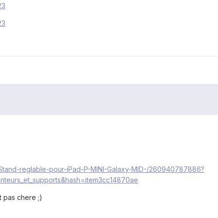
23
23
te-Stand-reglable-pour-iPad-P-MINI-Galaxy-MID-/260940787886?
teurs_et_supports&hash=item3cc14870ae
t pas chere ;)