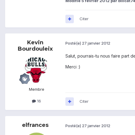
Modifié
5 février 2012
par billcat7
Citer
Kevin
Posté(e)
27 janvier 2012
Bourdouleix
Salut, pourrais-tu nous faire part de
Merci :)
Membre
16
Citer
elfrances
Posté(e)
27 janvier 2012