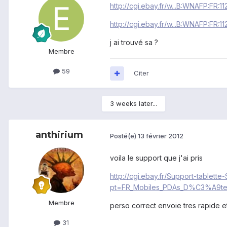
http://cgi.ebay.fr/w...B:WNAFP:FR:11
http://cgi.ebay.fr/w...B:WNAFP:FR:11
j ai trouvé sa ?
Membre
59
Citer
3 weeks later...
anthirium
Posté(e)
13 février 2012
voila le support que j'ai pris
http://cgi.ebay.fr/Support-tablet
pt=FR_Mobiles_PDAs_D%C3%A9ten
Membre
perso correct envoie tres rapide e
31