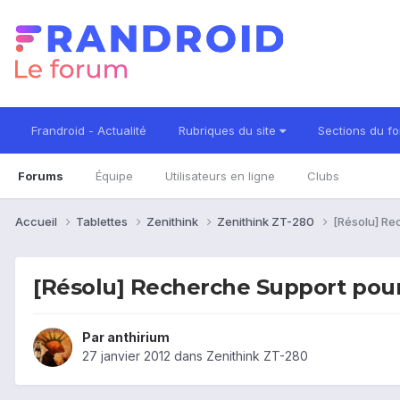
Frandroid - Actualité
Rubriques du site
Sections du f
Forums
Équipe
Utilisateurs en ligne
Clubs
Accueil
Tablettes
Zenithink
Zenithink ZT-280
[Résolu] Re
[Résolu] Recherche Support pour 
Par
anthirium
27 janvier 2012
dans
Zenithink ZT-280