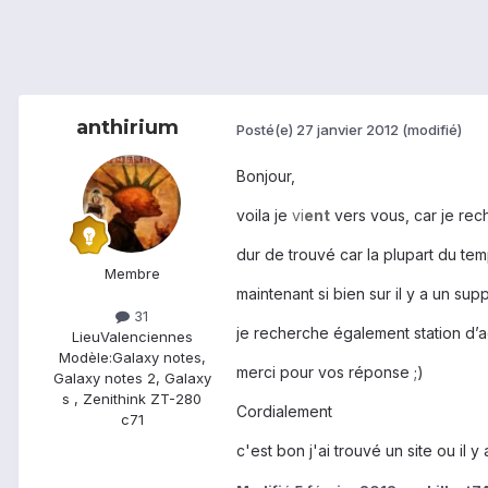
anthirium
Posté(e)
27 janvier 2012
(modifié)
Bonjour,
voila je
vi
ent
vers vous, car je re
dur de trouvé car la plupart du te
Membre
maintenant si bien sur il y a un sup
31
je recherche également station d’ac
Lieu
Valenciennes
Modèle:
Galaxy notes,
merci pour vos réponse ;)
Galaxy notes 2, Galaxy
s , Zenithink ZT-280
Cordialement
c71
c'est bon j'ai trouvé un site ou il y