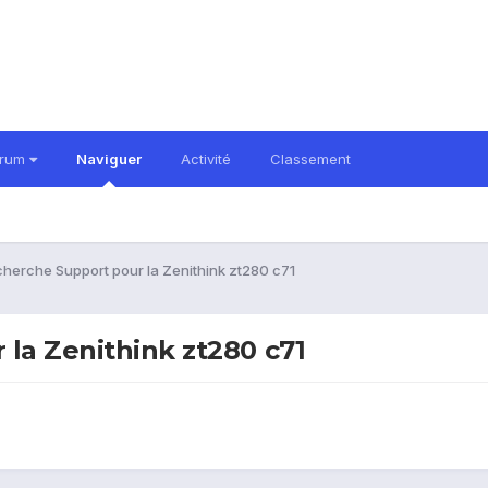
orum
Naviguer
Activité
Classement
cherche Support pour la Zenithink zt280 c71
la Zenithink zt280 c71