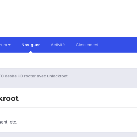
orum
Naviguer
Activité
Classement
C desire HD rooter avec unlockroot
kroot
ent, etc.