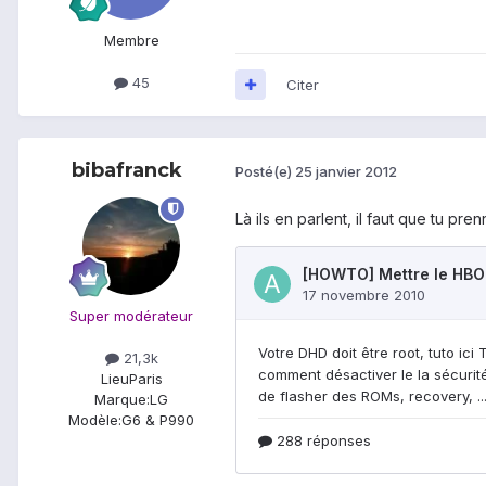
Membre
45
Citer
bibafranck
Posté(e)
25 janvier 2012
Là ils en parlent, il faut que tu pr
Super modérateur
21,3k
Lieu
Paris
Marque:
LG
Modèle:
G6 & P990