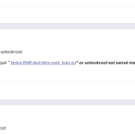
 unlockroot.
rqué "
Votre DHD doit être root, tuto ici
" or unlockroot est sensé me 
oot.