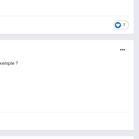
1
exemple ?