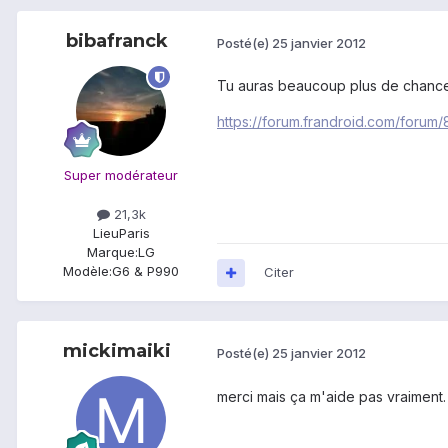
bibafranck
Posté(e)
25 janvier 2012
Tu auras beaucoup plus de chances 
https://forum.frandroid.com/forum/
Super modérateur
21,3k
Lieu
Paris
Marque:
LG
Modèle:
G6 & P990
Citer
mickimaiki
Posté(e)
25 janvier 2012
merci mais ça m'aide pas vraiment.