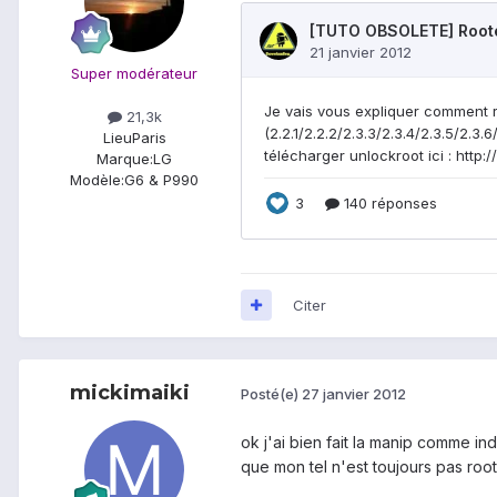
Super modérateur
21,3k
Lieu
Paris
Marque:
LG
Modèle:
G6 & P990
Citer
mickimaiki
Posté(e)
27 janvier 2012
ok j'ai bien fait la manip comme in
que mon tel n'est toujours pas roo