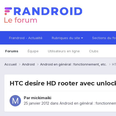
Frandroid - Actualité
Rubriques du site
Sections du f
Forums
Équipe
Utilisateurs en ligne
Clubs
Accueil
Android
Android en général : fonctionnement, etc.
HT
HTC desire HD rooter avec unloc
Par
mickimaiki
25 janvier 2012
dans
Android en général : fonctionnem