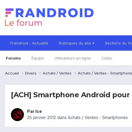
Frandroid - Actualité
Rubriques du site
Sections du f
Forums
Équipe
Utilisateurs en ligne
Clubs
Accueil
Divers
Achats / Ventes
Achats / Ventes - Smartphon
[ACH] Smartphone Android pour 
Par
Ice
25 janvier 2012
dans
Achats / Ventes - Smartphones