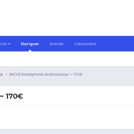
orum
Naviguer
Activité
Classement
es
[ACH] Smartphone Android pour ~ 170€
~ 170€