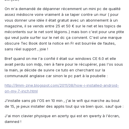
On m'a demandé de dépanner récemment un mini pc de qualité
assez médiocre voire vraiment à se taper contre un mur ( pour
vous donner une idée il était gratuit avec un abonnement à un
magazine, il se vends entre 25 et 50 € sur le net et les topics de
mécontents sur le net sont légions..) mais bon c'est pour une ptite
qui veut juste surfer sur le net dc ça convient. C'est une marque
obscure Tec Book dont la notice en Fr est bourrée de fautes,
sans réel support , joie !
Bref quand on me l'a confié il était sur windows CE 6.0 et elle
avait perdu son mdp, rien à faire pour le récupérer, pas l'os sous
la main, je décide de suivre ce tuto en cherchant sur la
communauté anglaise car sinon le pc part à la poubelle :
http://9mm-zine.blogspot.com/2011/08/how-i-installed-android-
on-my-7-inch.html
J'installe sans pb l'OS en 10 min , j'ai le wifi qui marche au bout
de 15, je peux installer des applis tout qui va bien quoi.. sauf que :
J'ai mon clavier physique en azerty qui est en qwerty à l'écran,
damned !