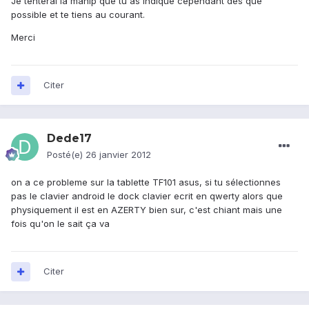
Je tenterai la manip que tu as indiqué cependant dès que
possible et te tiens au courant.
Merci
Citer
Dede17
Posté(e)
26 janvier 2012
on a ce probleme sur la tablette TF101 asus, si tu sélectionnes
pas le clavier android le dock clavier ecrit en qwerty alors que
physiquement il est en AZERTY bien sur, c'est chiant mais une
fois qu'on le sait ça va
Citer