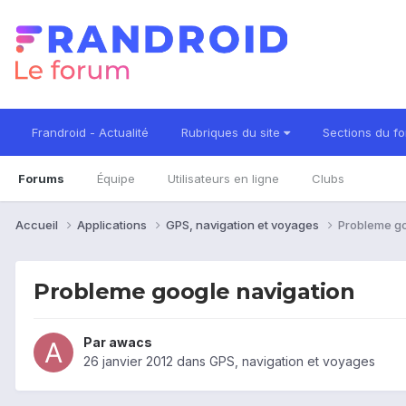
Frandroid - Actualité
Rubriques du site
Sections du f
Forums
Équipe
Utilisateurs en ligne
Clubs
Accueil
Applications
GPS, navigation et voyages
Probleme go
Probleme google navigation
Par
awacs
26 janvier 2012
dans
GPS, navigation et voyages