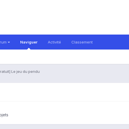
orum
Naviguer
Activité
Classement
ratuit] Le jeu du pendu
ojets