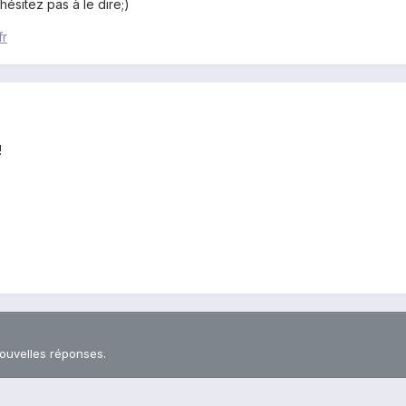
ésitez pas à le dire;)
fr
!
nouvelles réponses.