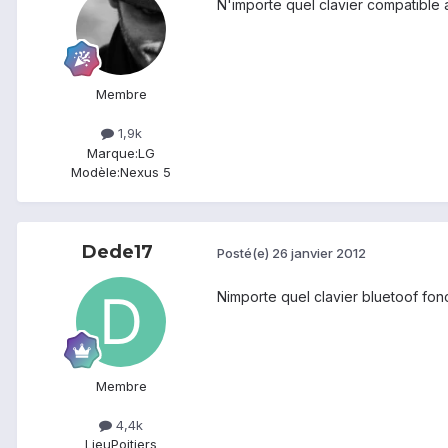
N'importe quel clavier compatible a
Membre
1,9k
Marque:
LG
Modèle:
Nexus 5
Dede17
Posté(e)
26 janvier 2012
Nimporte quel clavier bluetoof fon
Membre
4,4k
Lieu
Poitiers