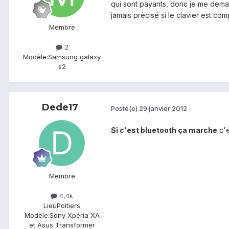
qui sont payants, donc je me dema
jamais prècisé si le clavier est 
Membre
2
Modèle:
Samsung galaxy
s2
Dede17
Posté(e)
29 janvier 2012
Si c'est bluetooth ça marche
c'e
Membre
4,4k
Lieu
Poitiers
Modèle:
Sony Xpéria XA
et Asus Transformer