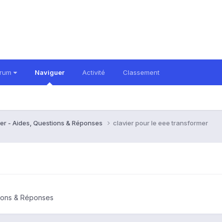
orum
Naviguer
Activité
Classement
er - Aides, Questions & Réponses
clavier pour le eee transformer
tions & Réponses