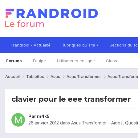
Frandroid - Actualité
Rubriques du site
Sections du f
Forums
Équipe
Utilisateurs en ligne
Clubs
Accueil
Tablettes
Asus
Asus Transformer
Asus Transform
clavier pour le eee transformer
Par
m4k5
26 janvier 2012
dans
Asus Transformer - Aides, Ques