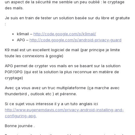
un aspect de la sécurité me semble un peu oublié : le cryptage
des mails.
Je suis en train de tester un solution basée sur du libre et gratuite
:
k9mail –
http://code.google.com/p/k9mail/
APG –
http://code.google.com/p/android-privacy-guard
K9 mail est un excellent logiciel de mail (par principe je limite
toute les connexions à google)
APG permet de crypter vos mails en se basant sur la solution
PGP/GPG (qui est la solution la plus reconnue en matière de
cryptage)
Avec ça vous avez un truc multiplateforme (ça marche avec
thunderbird , outlook etc ) et pérenne.
Si ce sujet vous interesse il y a un tuto anglais ici
http://www.eugenemdavis.com/privacy-android-installing-and-
configuring-apg.
Bonne journée .