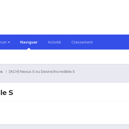
orum
Naviguer
Activité
Classement
es
[ACH] Nexus S ou Desire/Incredible S
le S