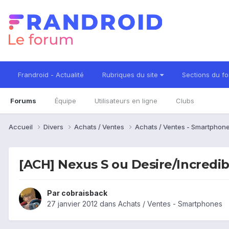
Frandroid - Actualité
Rubriques du site
Sections du f
Forums
Équipe
Utilisateurs en ligne
Clubs
Accueil
Divers
Achats / Ventes
Achats / Ventes - Smartphon
[ACH] Nexus S ou Desire/Incredib
Par
cobraisback
27 janvier 2012
dans
Achats / Ventes - Smartphones