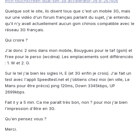
inch-touchscreen-dual-sim-3d-accelerator-3g-p-267406
Quelque soit le site, ils disent tous que c'est un mobile 3G, mais
sur une vidéo d'un forum français parlant du sujet, j'ai entendu
qu'il n'y avait actuellement aucun gsm chinois compatible avec le
réseau 3G français.
Qui croire ?
J'ai donc 2 sims dans mon mobile, Bouygues pour le taf (gsm) et
Free pour le perso (wcdma). Les emplacements sont différenciés
: 1. W et 2. G.
Sur le tel j'ai bien les sigles H, E (et 3G enfin je crois). J'ai fait un
test avec l'appli Speedtest.net et j'obtiens chez moi (en ville, Le
Mans pour être précis) ping 120ms, Down 3345kbps, UP
2699kbps.
Fait il y a 5 min. Ca me paraît très bon, non ? pour moi j'ai bien
l'impression d'être en 3G.
Qu'en pensez vous ?
Merci.