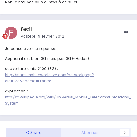
Non je n'ai pas plus d'infos à ce sujet.
facil
Posté(e)
9 février 2012
Je pense avoir ta reponse.
Appriori il est bien 3G mais pas 3G+(Hsdpa)
couverture umts 2100 (3G) :
http://maps.mobileworldlive.com/network.php?
cid=123&cname=France
explication :
http://fr.wikipedia.org/wiki/Universal_Mobile_Telecommunications_
System
Share
Abonnés
0