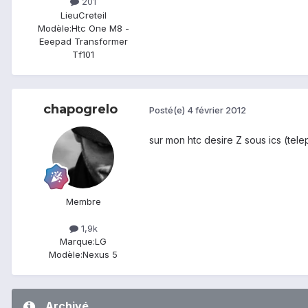
201
Lieu
Creteil
Modèle:
Htc One M8 -
Eeepad Transformer
Tf101
chapogrelo
Posté(e)
4 février 2012
sur mon htc desire Z sous ics (telep
Membre
1,9k
Marque:
LG
Modèle:
Nexus 5
Archivé