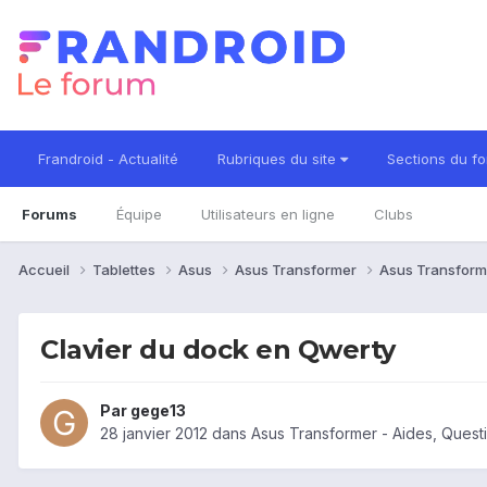
Frandroid - Actualité
Rubriques du site
Sections du f
Forums
Équipe
Utilisateurs en ligne
Clubs
Accueil
Tablettes
Asus
Asus Transformer
Asus Transform
Clavier du dock en Qwerty
Par
gege13
28 janvier 2012
dans
Asus Transformer - Aides, Ques