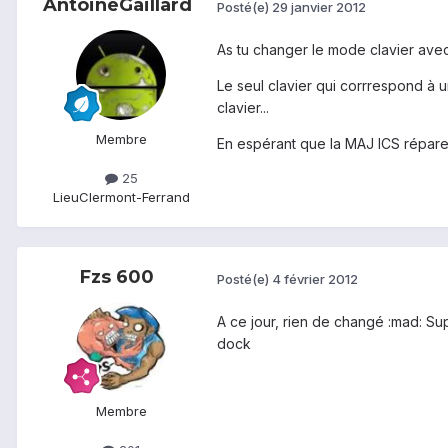
AntoineGaillard
Posté(e)
29 janvier 2012
As tu changer le mode clavier avec l
Le seul clavier qui corrrespond à
clavier...
Membre
En espérant que la MAJ ICS répare ç
25
Lieu
Clermont-Ferrand
Fzs 600
Posté(e)
4 février 2012
A ce jour, rien de changé :mad: Su
dock
Membre