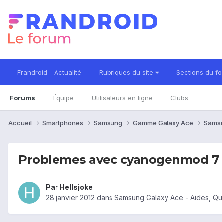
Frandroid - Actualité
Rubriques du site
Sections du f
Forums
Équipe
Utilisateurs en ligne
Clubs
Accueil
Smartphones
Samsung
Gamme Galaxy Ace
Sams
Problemes avec cyanogenmod 7 (
Par
Hellsjoke
28 janvier 2012
dans
Samsung Galaxy Ace - Aides, Q