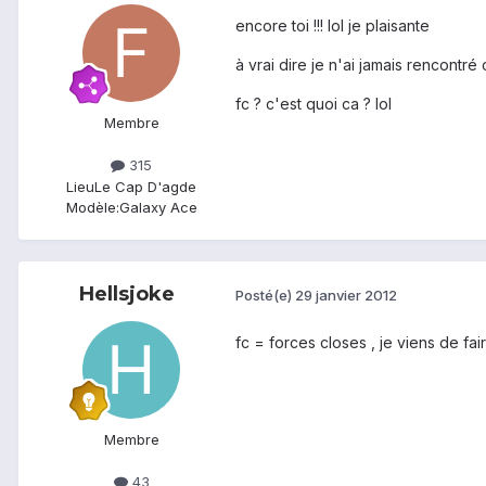
encore toi !!! lol je plaisante
à vrai dire je n'ai jamais rencontré 
fc ? c'est quoi ca ? lol
Membre
315
Lieu
Le Cap D'agde
Modèle:
Galaxy Ace
Hellsjoke
Posté(e)
29 janvier 2012
fc = forces closes , je viens de fai
Membre
43