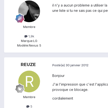
il n'y a aucun probleme a utiliser l
une liste si tu ne sais pas ce qui p
Membre
1,9k
Marque:
LG
Modèle:
Nexus 5
REUZE
Posté(e)
30 janvier 2012
Bonjour
J'ai l'impression que c'est l'applic
provoque ce blocage.
Membre
cordialement
5