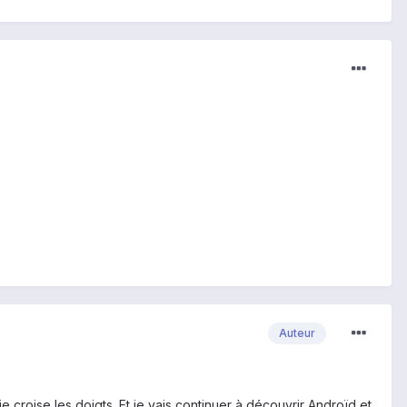
Auteur
je croise les doigts. Et je vais continuer à découvrir Androïd et