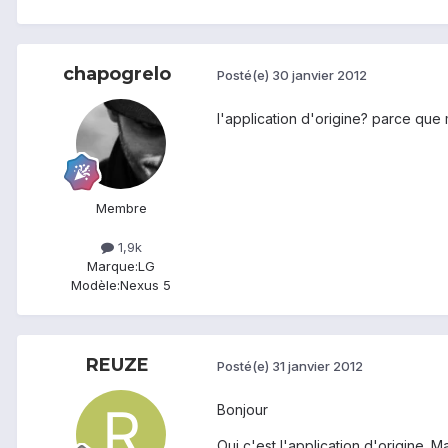
chapogrelo
Posté(e)
30 janvier 2012
l'application d'origine? parce que m
Membre
1,9k
Marque:
LG
Modèle:
Nexus 5
REUZE
Posté(e)
31 janvier 2012
Bonjour
Oui c'est l'application d'origine. M