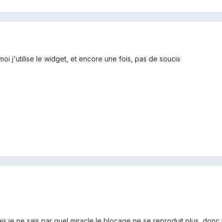
oi j'utilise le widget, et encore une fois, pas de soucis
ais je ne sais par quel miracle le blocage ne se reproduit plus, donc 