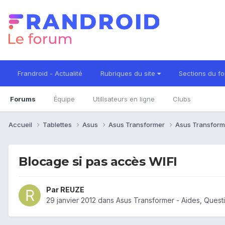
Frandroid - Actualité
Rubriques du site
Sections du f
Forums
Équipe
Utilisateurs en ligne
Clubs
Accueil
Tablettes
Asus
Asus Transformer
Asus Transform
Blocage si pas accès WIFI
Par
REUZE
29 janvier 2012
dans
Asus Transformer - Aides, Ques