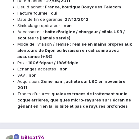
Date d'achat :
27/
06/2011
Lieu d'achat :
France, b
outique Bouygues Telecom
Facture fournie :
oui
Date de fin de garantie :
27/12/2012
Simlockage opérateur :
non
Accessoires :
boîte d'origine / chargeur / câble USB /
écouteurs (jamais servis)
Mode de livraison / remise :
remise en mains propres aux
alentours de Dijon ou livraison en colissimo avec
assurance (+8€)
Prix :
190€ fdpout / 198€ fdpin
Echanges acceptés :
non
SAV :
non
Acquisition:
2ème main, acheté sur LBC en novembre
2011
Traces d'usures:
quelques traces de frottement sur la
coque arrières, quelques micro-rayures sur l'écran ne
gênant en rien la lisibilté et pas de rayures profondes
billcat74