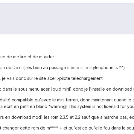
ce de me lire et de m'aider.
a rom de Dext (très bien au passage même si le style iphone :s ^^)
l, je vais donc sur le site acer>pilote telechargement
o dans le sous menu acer liquid mini) donc je l'installe en downloa
réalité compatible qu'avec le mini ferrari, donc maintenant quand je
ya ecrit en petit en blanc "warning! This system is not licensid for you
ours en download mod) les rom 2.3.5 et 2.2 sauf que a marche pas, 
 changer cette rom de m**** + et qu'est ce qu'elle fou dans le sous