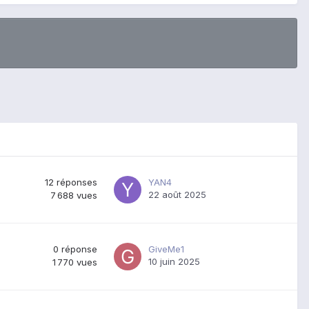
12
réponses
YAN4
22 août 2025
7 688
vues
0
réponse
GiveMe1
10 juin 2025
1 770
vues