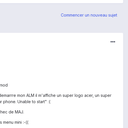
Commencer un nouveau sujet
d mod
 demarrre mon ALM il m'affiche un super logo acer, un super
r phone. Unable to start" :(
echec de MAJ.
 menu mini :-((