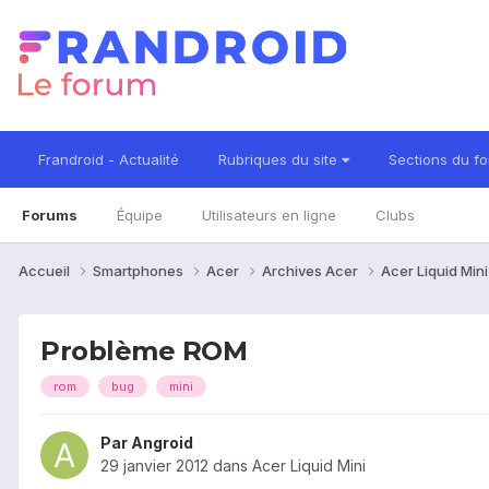
Frandroid - Actualité
Rubriques du site
Sections du f
Forums
Équipe
Utilisateurs en ligne
Clubs
Accueil
Smartphones
Acer
Archives Acer
Acer Liquid Min
Problème ROM
rom
bug
mini
Par
Angroid
29 janvier 2012
dans
Acer Liquid Mini