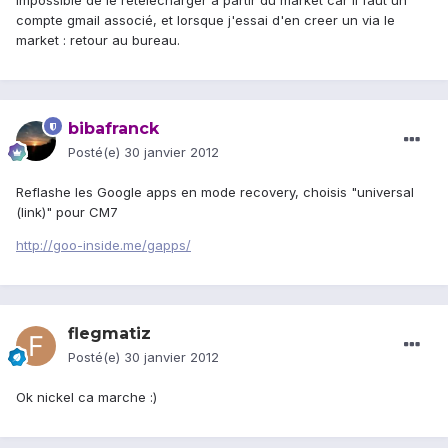
Impossible de le retelecharger à partir du market car il faut un
compte gmail associé, et lorsque j'essai d'en creer un via le
market : retour au bureau.
bibafranck
Posté(e)
30 janvier 2012
Reflashe les Google apps en mode recovery, choisis "universal
(link)" pour CM7
http://goo-inside.me/gapps/
flegmatiz
Posté(e)
30 janvier 2012
Ok nickel ca marche :)