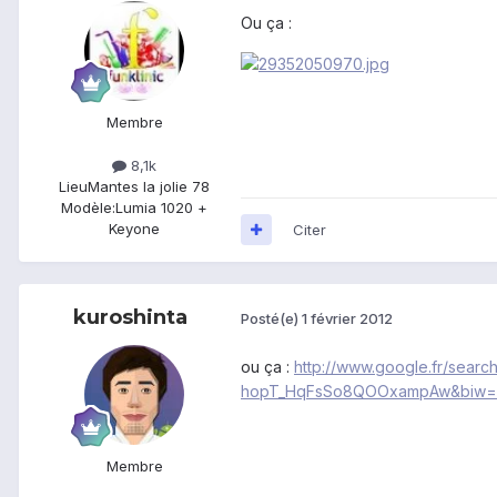
Ou ça :
Membre
8,1k
Lieu
Mantes la jolie 78
Modèle:
Lumia 1020 +
Keyone
Citer
kuroshinta
Posté(e)
1 février 2012
ou ça :
http://www.google.fr/se
hopT_HqFsSo8QOOxampAw&biw=
Membre