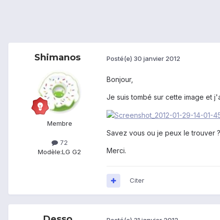
Shimanos
Posté(e)
30 janvier 2012
Bonjour,
Je suis tombé sur cette image et j'
Membre
Savez vous ou je peux le trouver 
72
Merci.
Modèle:
LG G2
Citer
Desso
Posté(e)
31 janvier 2012