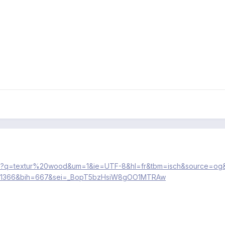
arch?q=textur%20wood&um=1&ie=UTF-8&hl=fr&tbm=isch&source=og
1366&bih=667&sei=_BopT5bzHsiW8gOO1MTRAw