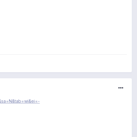
&sa=N&tab=wi&ei=-