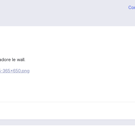
Co
adore le wall.
?