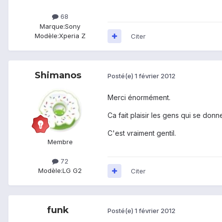
68
Marque:
Sony
Modèle:
Xperia Z
Citer
Shimanos
Posté(e)
1 février 2012
Merci énormément.
Ca fait plaisir les gens qui se donn
C'est vraiment gentil.
Membre
72
Modèle:
LG G2
Citer
funk
Posté(e)
1 février 2012