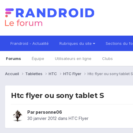
Frandroid - Actualité
Rubriques du site
Sections du f
Forums
Équipe
Utilisateurs en ligne
Clubs
Accueil
Tablettes
HTC
HTC Flyer
Htc flyer ou sony tablet S
Htc flyer ou sony tablet S
Par
personne06
30 janvier 2012
dans
HTC Flyer