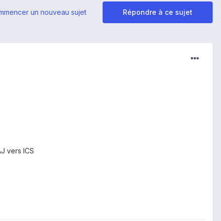
mmencer un nouveau sujet
Répondre à ce sujet
AJ vers ICS