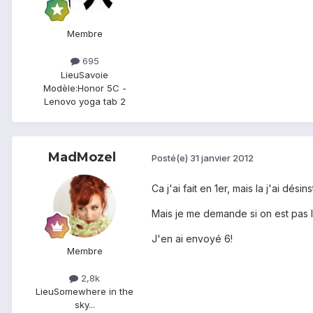
Membre
695
Lieu
Savoie
Modèle:
Honor 5C -
Lenovo yoga tab 2
MadMozel
Posté(e)
31 janvier 2012
Ca j'ai fait en 1er, mais la j'ai dési
Mais je me demande si on est pas l
J'en ai envoyé 6!
Membre
2,8k
Lieu
Somewhere in the
sky...