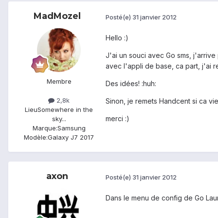
MadMozel
Posté(e)
31 janvier 2012
Hello :)
J'ai un souci avec Go sms, j'arriv
avec l'appli de base, ca part, j'ai 
Membre
Des idées! :huh:
2,8k
Sinon, je remets Handcent si ca vie
Lieu
Somewhere in the
merci :)
sky...
Marque:
Samsung
Modèle:
Galaxy J7 2017
axon
Posté(e)
31 janvier 2012
Dans le menu de config de Go Lau