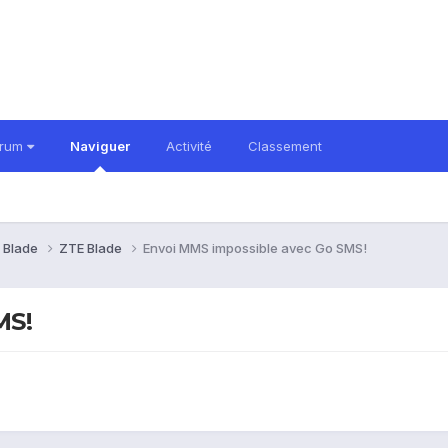
orum
Naviguer
Activité
Classement
 Blade
ZTE Blade
Envoi MMS impossible avec Go SMS!
MS!