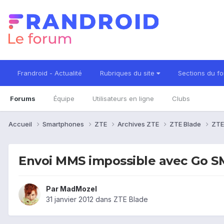
Frandroid - Actualité
Rubriques du site
Sections du f
Forums
Équipe
Utilisateurs en ligne
Clubs
Accueil
Smartphones
ZTE
Archives ZTE
ZTE Blade
ZTE
Envoi MMS impossible avec Go S
Par
MadMozel
31 janvier 2012
dans
ZTE Blade