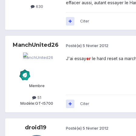
effacer aussi, autant essayer le Ha
630
Citer
ManchUnited26
Posté(e)
5 février 2012
J'ai essay
er
le hard reset sa march
Membre
51
Modèle:
GT-I5700
Citer
droid19
Posté(e)
5 février 2012