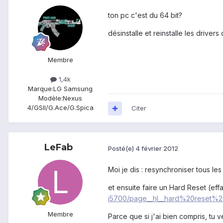
ton pc c'est du 64 bit?
désinstalle et reinstalle les driver
Membre
1,4k
Marque:
LG Samsung
Modèle:
Nexus
4/GSII/G.Ace/G.Spica
Citer
LeFab
Posté(e)
4 février 2012
Moi je dis : resynchroniser tous les
et ensuite faire un Hard Reset (ef
i5700/page__hl__hard%20reset%2
Membre
Parce que si j'ai bien compris, tu 