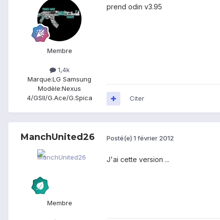
prend odin v3.95
Membre
1,4k
Marque:
LG Samsung
Modèle:
Nexus
4/GSII/G.Ace/G.Spica
Citer
ManchUnited26
Posté(e)
1 février 2012
J'ai cette version ...
Membre