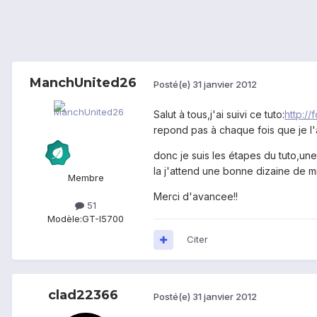
ManchUnited26
Posté(e)
31 janvier 2012
Salut à tous,j'ai suivi ce tuto:
http:/
repond pas à chaque fois que je l'a
donc je suis les étapes du tuto,une f
la j'attend une bonne dizaine de min
Membre
Merci d'avancee!!
51
Modèle:
GT-I5700
Citer
clad22366
Posté(e)
31 janvier 2012