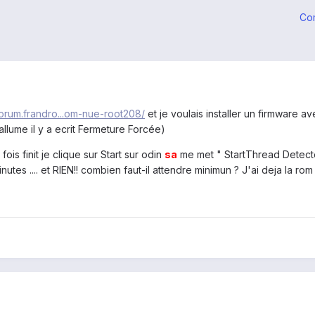
Co
/forum.frandro...om-nue-root208/
et je voulais installer un firmware a
llume il y a ecrit Fermeture Forcée)
ois finit je clique sur Start sur odin
sa
me met " StartThread Detecte
utes .... et RIEN!! combien faut-il attendre minimun ? J'ai deja la rom