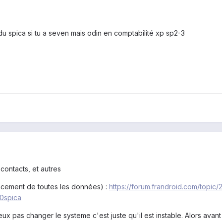
s du spica si tu a seven mais odin en comptabilité xp sp2-3
 contacts, et autres
facement de toutes les données) :
https://forum.frandroid.com/topic
0spica
veux pas changer le systeme c'est juste qu'il est instable. Alors ava