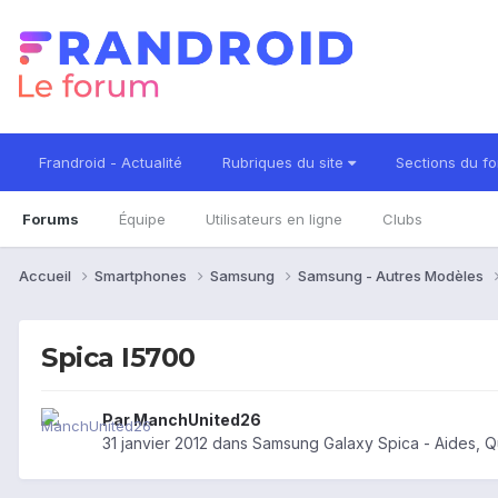
Frandroid - Actualité
Rubriques du site
Sections du f
Forums
Équipe
Utilisateurs en ligne
Clubs
Accueil
Smartphones
Samsung
Samsung - Autres Modèles
Spica I5700
Par
ManchUnited26
31 janvier 2012
dans
Samsung Galaxy Spica - Aides, 