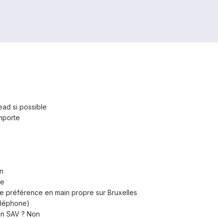
ead si possible
mporte
n
te
 de préférence en main propre sur Bruxelles
téléphone)
 en SAV ? Non