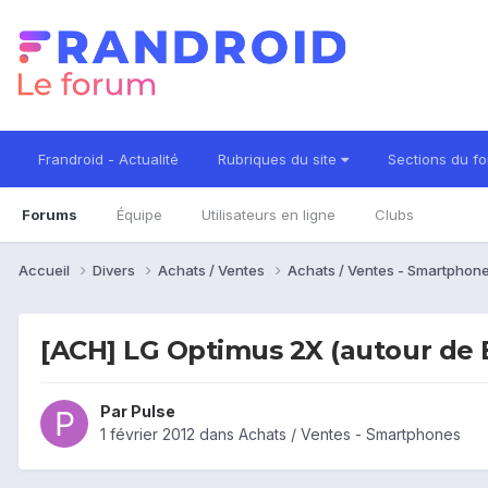
Frandroid - Actualité
Rubriques du site
Sections du f
Forums
Équipe
Utilisateurs en ligne
Clubs
Accueil
Divers
Achats / Ventes
Achats / Ventes - Smartphon
[ACH] LG Optimus 2X (autour de 
Par
Pulse
1 février 2012
dans
Achats / Ventes - Smartphones