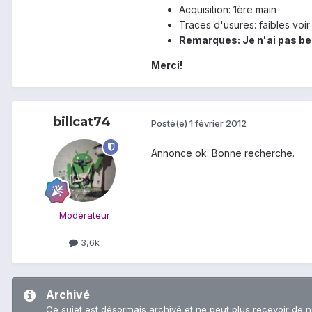
Acquisition: 1ère main
Traces d'usures: faibles voi
Remarques: Je n'ai pas bes
Merci!
billcat74
Posté(e)
1 février 2012
Annonce ok. Bonne recherche.
Modérateur
3,6k
Archivé
Ce sujet est désormais archivé et ne peut plus recevoir de 