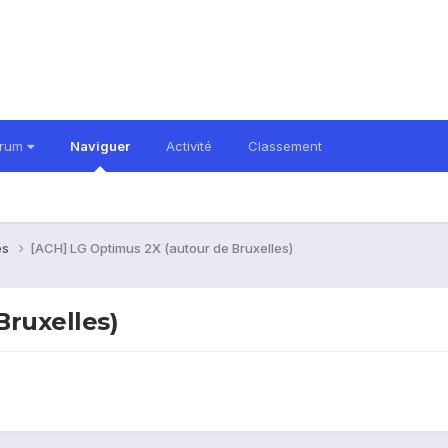
orum
Naviguer
Activité
Classement
es
[ACH] LG Optimus 2X (autour de Bruxelles)
Bruxelles)