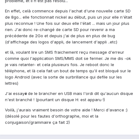
probléme, et il n'est pas résolu...
En effet, celà commence depuis l'achat d'une nouvelle carte SD
de 8go... elle fonctionnait nickel au début, puis un jour elle n'était
plus reconnue ! Une fois sur deux elle l'était ... mais un jour plus
rien. J'ai donc re-changé de carte SD pour revenir a ma
précédente de 2Go et depuis j'ai de plus en plus de bug
(d'affichage des logos d'appli, de lancement d'appli ..etc)
et là, voulant lire un SMS fraichement reçu message d'erreur
comme quoi l'application SMS/MMS doit se fermer. Je me dis -ok
je vais retanter- et cela plusieurs fois. Je reboot donc le
téléphone, et là cela fait un bout de temps qu'il est bloqué sur le
logo Android (avec la sorte de surbrillance qui defile sur les
lettres)
J'ai essay
é
de le brancher en USB mais l'ordi dit qu'aucun disque
n'est branché ! (pourtant un disque H: est apparu !)
Voilà, j'aurais vraiment besoin de votre aide ! Merci d'avance :)
(désolé pour les fautes d'orthographe, moi et la
conjugaison/grammaire ça fait 2)