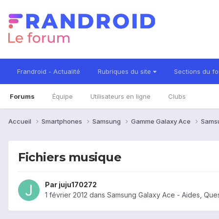
Frandroid - Actualité
Rubriques du site
Sections du f
Forums
Équipe
Utilisateurs en ligne
Clubs
Accueil
Smartphones
Samsung
Gamme Galaxy Ace
Sams
Fichiers musique
Par
juju170272
1 février 2012
dans
Samsung Galaxy Ace - Aides, Que