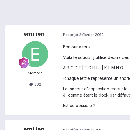
emilien
Posté(e)
2 février 2012
Bonjour à tous,
Voila le soucis : j'utilise depuis
A B C D E | F G H I J | K L M N O
Membre
(chaque lettre représente un shortc
862
Le lanceur d'application est sur le
J) comme étant le dock par défaut (
Est ce possible ?
emilien
Posté(e)
3 février 2012