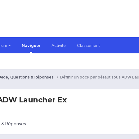
orum
Naviguer
Activité
Classement
 Aide, Questions & Réponses
Définir un dock par défaut sous ADW La
s ADW Launcher Ex
ns & Réponses