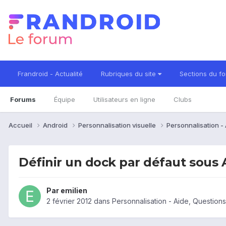
Frandroid - Actualité
Rubriques du site
Sections du f
Forums
Équipe
Utilisateurs en ligne
Clubs
Accueil
Android
Personnalisation visuelle
Personnalisation -
Définir un dock par défaut sou
Par
emilien
2 février 2012
dans
Personnalisation - Aide, Questio