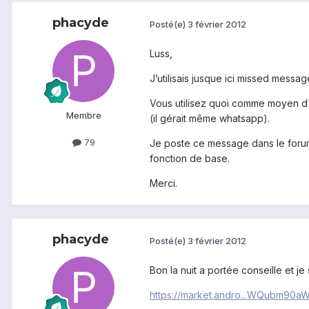
phacyde
Posté(e)
3 février 2012
Luss,
J’utilisais jusque ici missed messa
Vous utilisez quoi comme moyen d'a
Membre
(il gérait même whatsapp).
79
Je poste ce message dans le forum
fonction de base.
Merci.
phacyde
Posté(e)
3 février 2012
Bon la nuit a portée conseille et j
https://market.andro...WQubm90aW