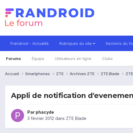
Frandroid - Actualité
Rubriques du site
Sections du f
Forums
Équipe
Utilisateurs en ligne
Clubs
Accueil
Smartphones
ZTE
Archives ZTE
ZTE Blade
ZTE
Appli de notification d'eveneme
Par
phacyde
3 février 2012
dans
ZTE Blade