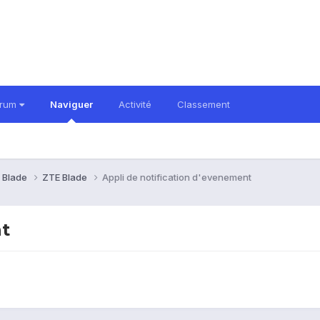
orum
Naviguer
Activité
Classement
 Blade
ZTE Blade
Appli de notification d'evenement
nt