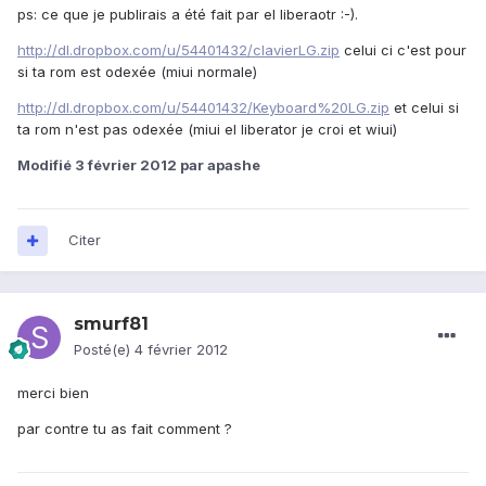
ps: ce que je publirais a été fait par el liberaotr :-).
http://dl.dropbox.com/u/54401432/clavierLG.zip
celui ci c'est pour
si ta rom est odexée (miui normale)
http://dl.dropbox.com/u/54401432/Keyboard%20LG.zip
et celui si
ta rom n'est pas odexée (miui el liberator je croi et wiui)
Modifié
3 février 2012
par apashe
Citer
smurf81
Posté(e)
4 février 2012
merci bien
par contre tu as fait comment ?