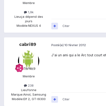
Membre
1,9k
Lieu
ça dépend des
jours
Modèle:
NEXUS 4
Citer
cabri89
Posté(e)
10 février 2012
J'ai un ami qui a le Arc tout court 
Membre
238
Lieu
Yonne
Marque:
Ainol, Samsung
Modèle:
Elf 2, GT-I9300
Citer