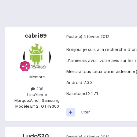
cabri89
Posté(e)
4 février 2012
Bonjour je suis a la recherche d'u
J'aimerais avoir votre avis sur les
Merci a tous ceux qui m'aideron =
Membre
Android 2.3.3
238
Baseband 2.1.71
Lieu
Yonne
Marque:
Ainol, Samsung
Modèle:
Elf 2, GT-I9300
Citer
LudoS20
Posté(e)
4 février 2012