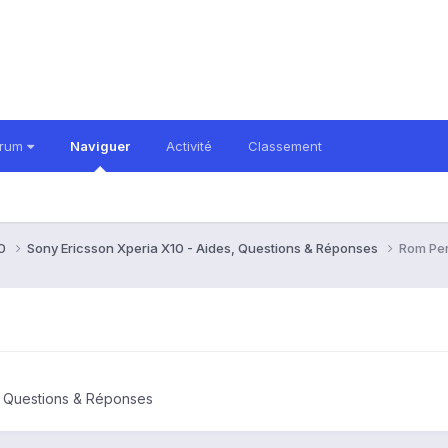
orum
Naviguer
Activité
Classement
10
Sony Ericsson Xperia X10 - Aides, Questions & Réponses
Rom Per
, Questions & Réponses