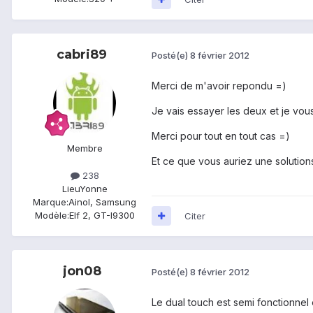
cabri89
Posté(e)
8 février 2012
Merci de m'avoir repondu =)
Je vais essayer les deux et je vous
Merci pour tout en tout cas =)
Membre
Et ce que vous auriez une solution
238
Lieu
Yonne
Marque:
Ainol, Samsung
Modèle:
Elf 2, GT-I9300
Citer
jon08
Posté(e)
8 février 2012
Le dual touch est semi fonctionnel