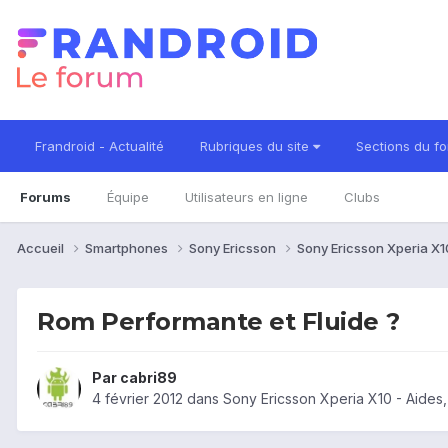
Frandroid - Actualité
Rubriques du site
Sections du f
Forums
Équipe
Utilisateurs en ligne
Clubs
Accueil
Smartphones
Sony Ericsson
Sony Ericsson Xperia X
Rom Performante et Fluide ?
Par
cabri89
4 février 2012
dans
Sony Ericsson Xperia X10 - Aides