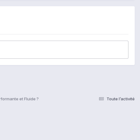
formante et Fluide ?
Toute l’activité
s