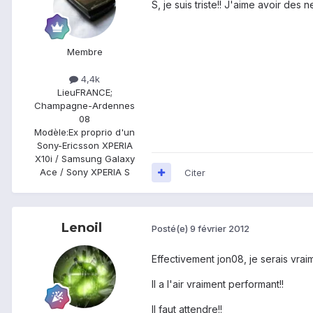
S, je suis triste!! J'aime avoir des
Membre
4,4k
Lieu
FRANCE;
Champagne-Ardennes
08
Modèle:
Ex proprio d'un
Sony-Ericsson XPERIA
X10i / Samsung Galaxy
Ace / Sony XPERIA S
Citer
Lenoil
Posté(e)
9 février 2012
Effectivement jon08, je serais vraim
Il a l'air vraiment performant!!
Il faut attendre!!