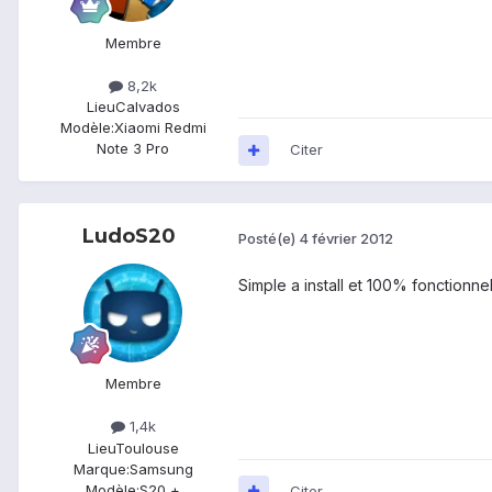
Membre
8,2k
Lieu
Calvados
Modèle:
Xiaomi Redmi
Note 3 Pro
Citer
LudoS20
Posté(e)
4 février 2012
Simple a install et 100% fonctionnel
Membre
1,4k
Lieu
Toulouse
Marque:
Samsung
Modèle:
S20 +
Citer