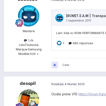
Membre
1,4k
Lieu
Toulouse
Marque:
Samsung
Modèle:
S20 +
Citer
desspil
Posté(e)
4 février 2012
Oodie prime V10
https://forum.fra