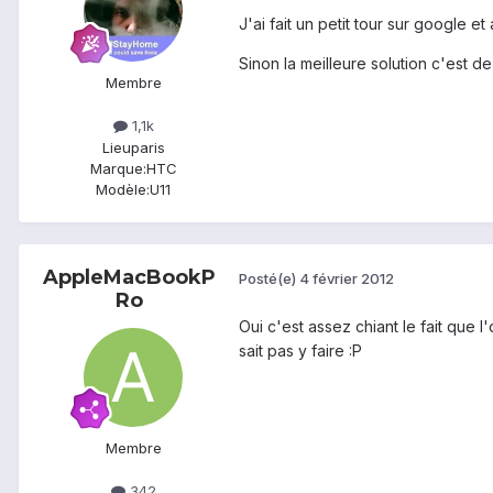
J'ai fait un petit tour sur google 
Sinon la meilleure solution c'est d
Membre
1,1k
Lieu
paris
Marque:
HTC
Modèle:
U11
AppleMacBookP
Posté(e)
4 février 2012
Ro
Oui c'est assez chiant le fait que l
sait pas y faire :P
Membre
342