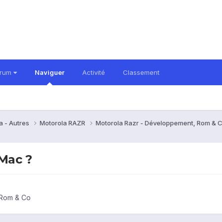
orum
Naviguer
Activité
Classement
a - Autres
Motorola RAZR
Motorola Razr - Développement, Rom & 
 Mac ?
 Rom & Co