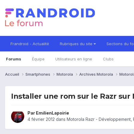
Frandroid - Actualité
Rubriques du site
Sections du f
Forums
Équipe
Utilisateurs en ligne
Clubs
Accueil
Smartphones
Motorola
Archives Motorola
Motorol
Installer une rom sur le Razr sur
Par
EmilienLapoirie
4 février 2012
dans
Motorola Razr - Développement,