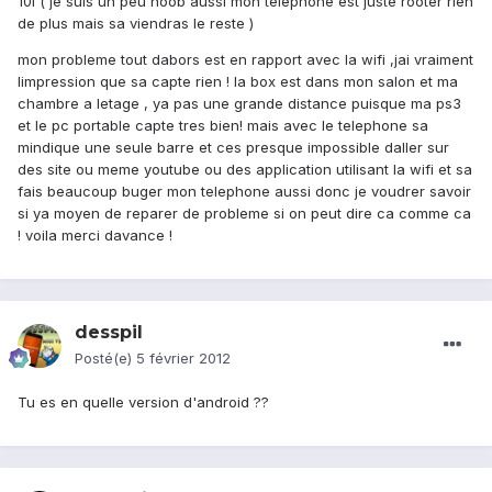
10i ( je suis un peu noob aussi mon telephone est juste rooter rien
de plus mais sa viendras le reste )
mon probleme tout dabors est en rapport avec la wifi ,jai vraiment
limpression que sa capte rien ! la box est dans mon salon et ma
chambre a letage , ya pas une grande distance puisque ma ps3
et le pc portable capte tres bien! mais avec le telephone sa
mindique une seule barre et ces presque impossible daller sur
des site ou meme youtube ou des application utilisant la wifi et sa
fais beaucoup buger mon telephone aussi donc je voudrer savoir
si ya moyen de reparer de probleme si on peut dire ca comme ca
! voila merci davance !
desspil
Posté(e)
5 février 2012
Tu es en quelle version d'android ??