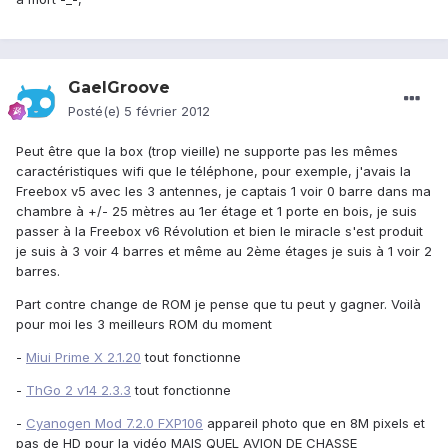
GaelGroove
Posté(e)
5 février 2012
Peut être que la box (trop vieille) ne supporte pas les mêmes
caractéristiques wifi que le téléphone, pour exemple, j'avais la
Freebox v5 avec les 3 antennes, je captais 1 voir 0 barre dans ma
chambre à +/- 25 mètres au 1er étage et 1 porte en bois, je suis
passer à la Freebox v6 Révolution et bien le miracle s'est produit
je suis à 3 voir 4 barres et même au 2ème étages je suis à 1 voir 2
barres.
Part contre change de ROM je pense que tu peut y gagner. Voilà
pour moi les 3 meilleurs ROM du moment
-
Miui Prime X 2.1.20
tout fonctionne
-
ThGo 2 v14 2.3.3
tout fonctionne
-
Cyanogen Mod 7.2.0 FXP106
appareil photo que en 8M pixels et
pas de HD pour la vidéo MAIS QUEL AVION DE CHASSE