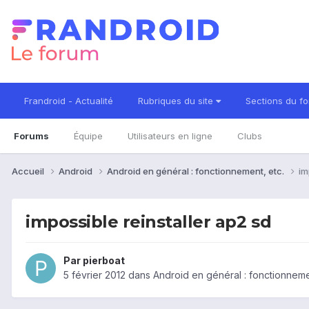
Frandroid - Actualité
Rubriques du site
Sections du f
Forums
Équipe
Utilisateurs en ligne
Clubs
Accueil
Android
Android en général : fonctionnement, etc.
im
impossible reinstaller ap2 sd
Par
pierboat
5 février 2012
dans
Android en général : fonctionneme