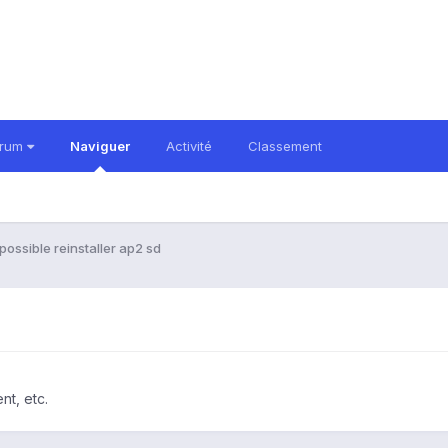
orum
Naviguer
Activité
Classement
possible reinstaller ap2 sd
nt, etc.