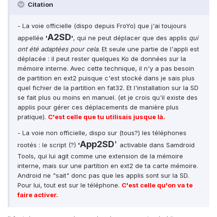
Citation
- La voie officielle (dispo depuis FroYo) que j'ai toujours
A2SD
appellée
'
'
, qui ne peut déplacer que des applis
qui
ont été adaptées pour cela
. Et seule une partie de l'appli est
déplacée : il peut rester quelques Ko de données sur la
mémoire interne. Avec cette technique, il n'y a pas besoin
de partition en ext2 puisque c'est stocké dans je sais plus
quel fichier de la partition en fat32. Et l'installation sur la SD
se fait plus ou moins en manuel. (et je crois qu'il existe des
applis pour gérer ces déplacements de manière plus
pratique).
C'est celle que tu utilisais jusque là.
- La voie non officielle, dispo sur (tous?) les téléphones
App2SD
'
rootés : le script (?)
'
activable dans Samdroid
Tools, qui lui agit comme une extension de la mémoire
interne, mais sur une partition en ext2 de ta carte mémoire.
Android ne "sait" donc pas que les applis sont sur la SD.
Pour lui, tout est sur le téléphone.
C'est celle qu'on va te
faire activer.