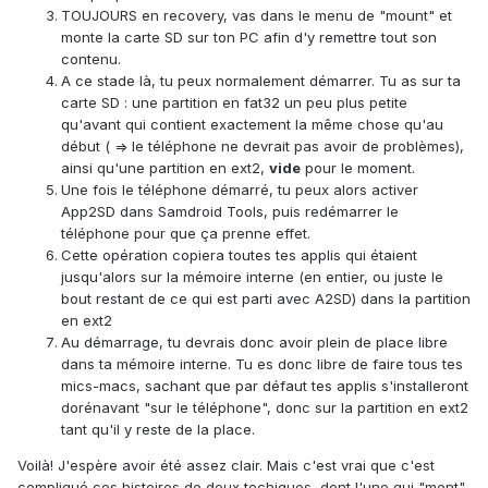
TOUJOURS en recovery, vas dans le menu de "mount" et
monte la carte SD sur ton PC afin d'y remettre tout son
contenu.
A ce stade là, tu peux normalement démarrer. Tu as sur ta
carte SD : une partition en fat32 un peu plus petite
qu'avant qui contient exactement la même chose qu'au
début ( => le téléphone ne devrait pas avoir de problèmes),
ainsi qu'une partition en ext2,
vide
pour le moment.
Une fois le téléphone démarré, tu peux alors activer
App2SD dans Samdroid Tools, puis redémarrer le
téléphone pour que ça prenne effet.
Cette opération copiera toutes tes applis qui étaient
jusqu'alors sur la mémoire interne (en entier, ou juste le
bout restant de ce qui est parti avec A2SD) dans la partition
en ext2
Au démarrage, tu devrais donc avoir plein de place libre
dans ta mémoire interne. Tu es donc libre de faire tous tes
mics-macs, sachant que par défaut tes applis s'installeront
dorénavant "sur le téléphone", donc sur la partition en ext2
tant qu'il y reste de la place.
Voilà! J'espère avoir été assez clair. Mais c'est vrai que c'est
compliqué ces histoires de deux techiques, dont l'une qui "ment"