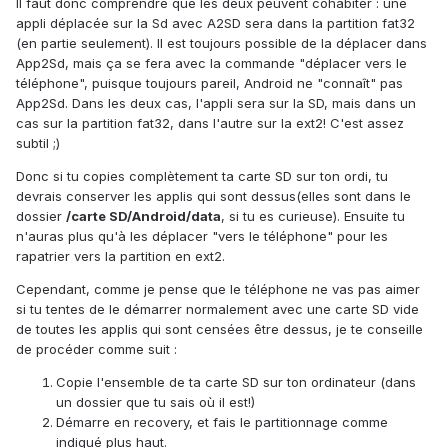
Il faut donc comprendre que les deux peuvent cohabiter : une
appli déplacée sur la Sd avec A2SD sera dans la partition fat32
(en partie seulement). Il est toujours possible de la déplacer dans
App2Sd, mais ça se fera avec la commande "déplacer vers le
téléphone", puisque toujours pareil, Android ne "connaît" pas
App2Sd. Dans les deux cas, l'appli sera sur la SD, mais dans un
cas sur la partition fat32, dans l'autre sur la ext2! C'est assez
subtil ;)
Donc si tu copies complètement ta carte SD sur ton ordi, tu
devrais conserver les applis qui sont dessus(elles sont dans le
dossier
/carte SD/Android/data
, si tu es curieuse). Ensuite tu
n'auras plus qu'à les déplacer "vers le téléphone" pour les
rapatrier vers la partition en ext2.
Cependant, comme je pense que le téléphone ne vas pas aimer
si tu tentes de le démarrer normalement avec une carte SD vide
de toutes les applis qui sont censées être dessus, je te conseille
de procéder comme suit :
Copie l'ensemble de ta carte SD sur ton ordinateur (dans
un dossier que tu sais où il est!)
Démarre en recovery, et fais le partitionnage comme
indiqué plus haut.