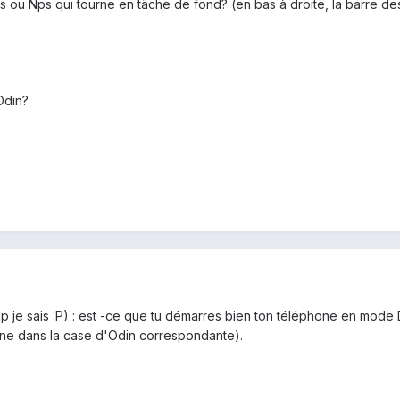
Kies ou Nps qui tourne en tâche de fond? (en bas à droite, la barre d
Odin?
up je sais :P) : est -ce que tu démarres bien ton téléphone en mode
jaune dans la case d'Odin correspondante).