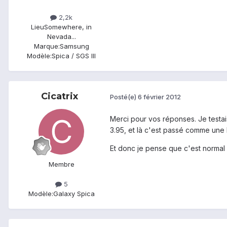
2,2k
Lieu
Somewhere, in
Nevada...
Marque:
Samsung
Modèle:
Spica / SGS III
Cicatrix
Posté(e)
6 février 2012
Merci pour vos réponses. Je testai
3.95, et là c'est passé comme une l
Et donc je pense que c'est normal q
Membre
5
Modèle:
Galaxy Spica