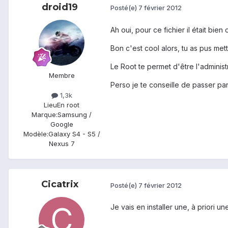
droid19
Posté(e)
7 février 2012
Ah oui, pour ce fichier il était bie
Bon c'est cool alors, tu as pus me
Le Root te permet d'être l'administ
Membre
Perso je te conseille de passer par
1,3k
Lieu
En root
Marque:
Samsung /
Google
Modèle:
Galaxy S4 - S5 /
Nexus 7
Cicatrix
Posté(e)
7 février 2012
Je vais en installer une, à priori 