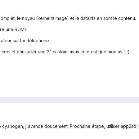
n complet, le noyau (kernel/zimage) et le data.rfs en sont le contenu.
ttre une ROM?
rateur sur ton téléphone.
 ceci et d'installer une 2.1 custom, maïs ce n'est que mon avis :)
une cyanogen, j'avance doucement. Prochaine étape, utiliser app2sd !