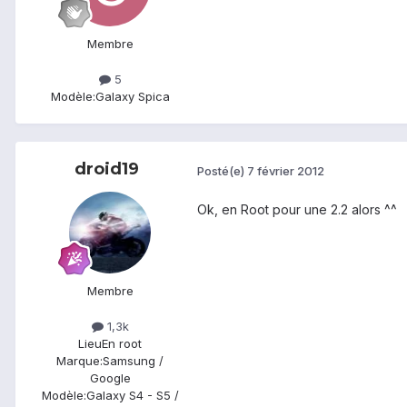
Membre
5
Modèle:
Galaxy Spica
droid19
Posté(e)
7 février 2012
Ok, en Root pour une 2.2 alors ^^
Membre
1,3k
Lieu
En root
Marque:
Samsung /
Google
Modèle:
Galaxy S4 - S5 /