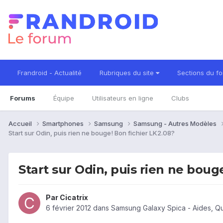
Frandroid - Actualité
Rubriques du site
Sections du f
Forums
Équipe
Utilisateurs en ligne
Clubs
Accueil
Smartphones
Samsung
Samsung - Autres Modèles
Start sur Odin, puis rien ne bouge! Bon fichier LK2.08?
Start sur Odin, puis rien ne boug
Par
Cicatrix
6 février 2012
dans
Samsung Galaxy Spica - Aides, Q