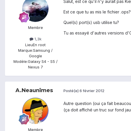
Salut, est ce qu'il n'y aurait pas 
Est ce que tu as mis le fichier .ops?
Quel(s) port(s) usb utilise tu?
Membre
Tu as essayé d'autres versions d'
1,3k
Lieu
En root
Marque:
Samsung /
Google
Modèle:
Galaxy S4 - S5 /
Nexus 7
A.Neaunîmes
Posté(e)
6 février 2012
Autre question (oui ça fait beauco
(ça doit affiché un truc sur fond 
Membre