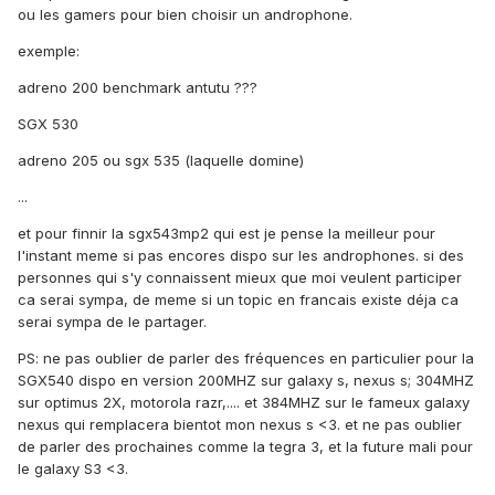
ou les gamers pour bien choisir un androphone.
exemple:
adreno 200 benchmark antutu ???
SGX 530
adreno 205 ou sgx 535 (laquelle domine)
...
et pour finnir la sgx543mp2 qui est je pense la meilleur pour
l'instant meme si pas encores dispo sur les androphones. si des
personnes qui s'y connaissent mieux que moi veulent participer
ca serai sympa, de meme si un topic en francais existe déja ca
serai sympa de le partager.
PS: ne pas oublier de parler des fréquences en particulier pour la
SGX540 dispo en version 200MHZ sur galaxy s, nexus s; 304MHZ
sur optimus 2X, motorola razr,.... et 384MHZ sur le fameux galaxy
nexus qui remplacera bientot mon nexus s <3. et ne pas oublier
de parler des prochaines comme la tegra 3, et la future mali pour
le galaxy S3 <3.