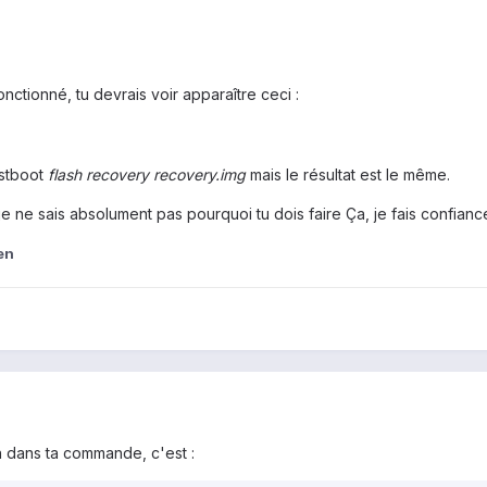
nctionné, tu devrais voir apparaître ceci :
astboot
flash recovery recovery.img
mais le résultat est le même.
s je ne sais absolument pas pourquoi tu dois faire Ça, je fais confia
en
on dans ta commande, c'est :