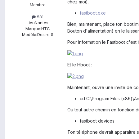
chez moi).
Membre
fastboot.exe
581
Lieu
Nantes
Bien, maintenant, place ton boot.i
Marque:
HTC
Bouton d'alimentation) en le laissa
Modèle:
Desire S
Pour information le Fastboot c'est 
Et le Hboot :
Maintenant, ouvre une invite de
cd C:\Program Files (x86)\An
Ou tout autre chemin en fonction du
fastboot devices
Ton téléphone devrait apparaître 