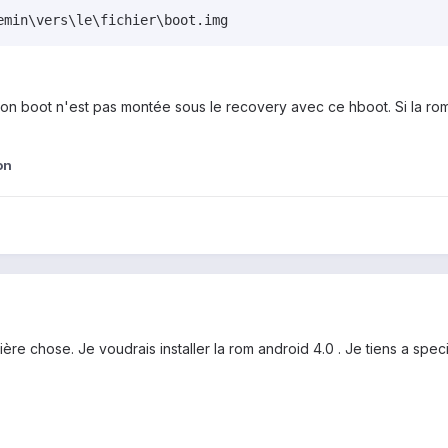
emin\vers\le\fichier\boot.img
rtition boot n'est pas montée sous le recovery avec ce hboot. Si la rom
on
ière chose. Je voudrais installer la rom android 4.0 . Je tiens a spe