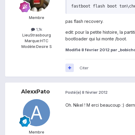
fastboot flash boot ton\ch
Membre
pas flash recovery.
1,1k
edit: pour la petite histoire, la pa
Lieu
Strasbourg
bootloader qui lui monte /boot.
Marque:
HTC
Modèle:
Desire S
Modifié
8 février 2012
par _bobich
Citer
AlexxPato
Posté(e)
8 février 2012
Oh. Nikel ! M erci beaucoup :) dern
Membre