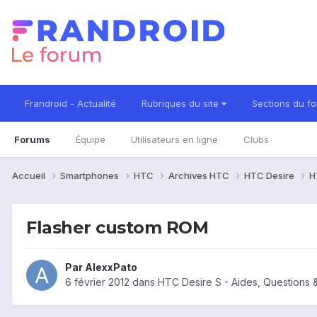
Frandroid - Actualité
Rubriques du site
Sections du f
Forums
Équipe
Utilisateurs en ligne
Clubs
Accueil
Smartphones
HTC
Archives HTC
HTC Desire
H
Flasher custom ROM
Par
AlexxPato
6 février 2012
dans
HTC Desire S - Aides, Questions