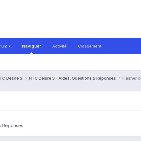
orum
Naviguer
Activité
Classement
TC Desire S
HTC Desire S - Aides, Questions & Réponses
Flasher 
 & Réponses