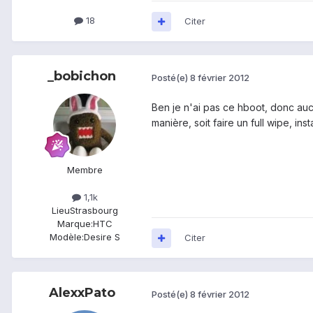
18
Citer
_bobichon
Posté(e)
8 février 2012
Ben je n'ai pas ce hboot, donc aucu
manière, soit faire un full wipe, ins
Membre
1,1k
Lieu
Strasbourg
Marque:
HTC
Modèle:
Desire S
Citer
AlexxPato
Posté(e)
8 février 2012