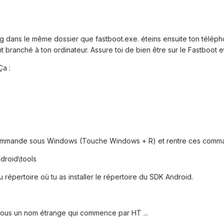
mg dans le même dossier que fastboot.exe. éteins ensuite ton télép
nt branché à ton ordinateur. Assure toi de bien être sur le Fastboot e
Ça :
 commande sous Windows (Touche Windows + R) et rentre ces comm
droid\tools
 répertoire où tu as installer le répertoire du SDK Android.
sous un nom étrange qui commence par HT ...