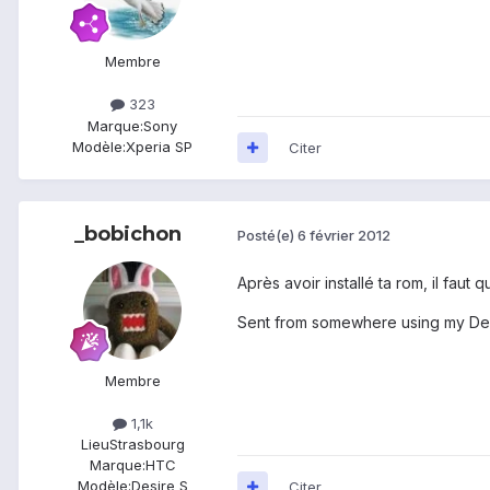
Membre
323
Marque:
Sony
Modèle:
Xperia SP
Citer
_bobichon
Posté(e)
6 février 2012
Après avoir installé ta rom, il faut
Sent from somewhere using my Des
Membre
1,1k
Lieu
Strasbourg
Marque:
HTC
Modèle:
Desire S
Citer