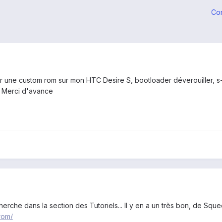
Co
 une custom rom sur mon HTC Desire S, bootloader déverouiller, s-on, 
? Merci d'avance
erche dans la section des Tutoriels... Il y en a un très bon, de Squ
rom/