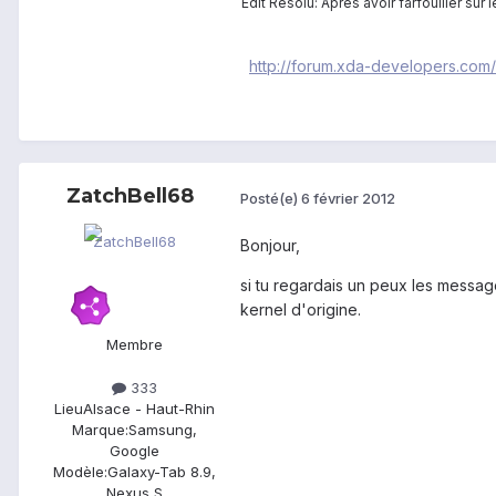
Edit Resolu: Après avoir farfouiller sur
http://forum.xda-developers.co
ZatchBell68
Posté(e)
6 février 2012
Bonjour,
si tu regardais un peux les messag
kernel d'origine.
Membre
333
Lieu
Alsace - Haut-Rhin
Marque:
Samsung,
Google
Modèle:
Galaxy-Tab 8.9,
Nexus S