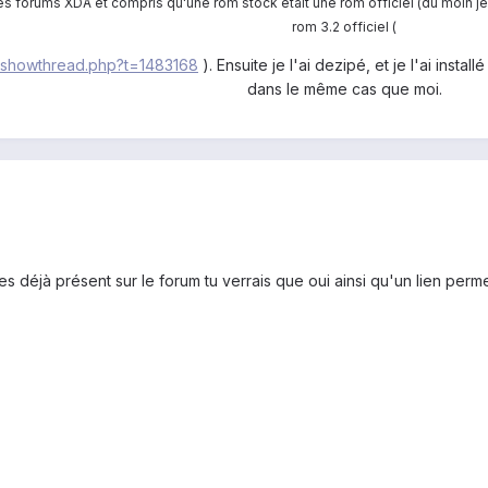
 les forums XDA et compris qu'une rom stock était une rom officiel (du moin je 
rom 3.2 officiel (
m/showthread.php?t=1483168
). Ensuite je l'ai dezipé, et je l'ai inst
dans le même cas que moi.
es déjà présent sur le forum tu verrais que oui ainsi qu'un lien per