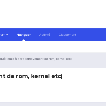
orum
Naviguer
Activité
Classement
olu] Remis à zero (enlevement de rom, kernel etc)
t de rom, kernel etc)