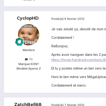
CyclopHD
Posté(e)
6 février 2012
Je vais zieuté ça, desolé de mon 
Cordialement !
ReBonjour,
Membre
Après avoir naviguer dans les 2 pa
70
https://forum.frandroid.com/topic
Marque:
SONY
Et tu y postes même un lien vers l
Modèle:
Xperia Z
Hors le lien mène vers MégaUpload
Cordialement et merci.
ZatchBell68
Posté(e)
7 février 2012