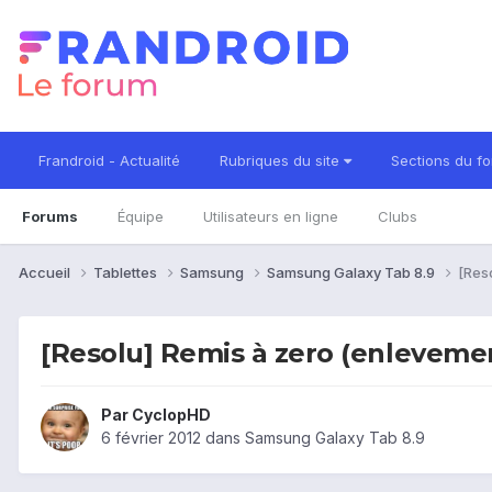
Frandroid - Actualité
Rubriques du site
Sections du f
Forums
Équipe
Utilisateurs en ligne
Clubs
Accueil
Tablettes
Samsung
Samsung Galaxy Tab 8.9
[Res
[Resolu] Remis à zero (enlevemen
Par
CyclopHD
6 février 2012
dans
Samsung Galaxy Tab 8.9