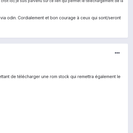
croit lol) je suis parvenu sur ce lien qui permet le téléchargement de la
allé via odin. Cordialement et bon courage à ceux qui sont/seront
mettant de télécharger une rom stock qui remettra également le