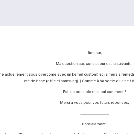
B
onjour,
Ma question aux conaisseur est la suivante :
rne actuellement sous overcome avec un kernel custom) et j'aimerais remettr
etc de base (officiel samsung). ) Comme à sa sortie d'usine / 
Est-ce possible et si oui comment ?
Merci à vous pour vos futurs réponses,
___________________
C
ordialement !