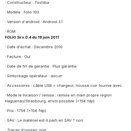
· Constructeur : Toshiba
· Modèle : Folio 100
· Version d'android : Android 3.1
· ROM :
FOLIO 3x v.0.4 du 19 juin 2011
· Date d'achat : Décembre 2010
· Facture : Oui
· Date de fin de garantie : Plus garantie
· Simlockage opérateur : aucun
· Accessoires : câble USB + chargeur, housse cuir fournie avec.
· Mode le livraison / remise : remise en main propre région
Haguenau/Strasbourg, envoi possible (+15€ fdp)
· Prix : 175€ (+15€ fdp)
· SAV : Le matériel est-il parti en SAV ? non
· Traces d'usures: non