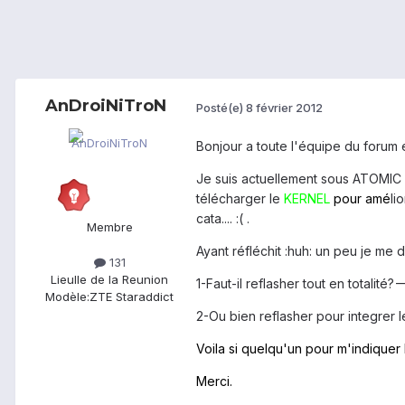
AnDroiNiTroN
Posté(e)
8 février 2012
Bonjour a toute l'équipe du forum
Je suis actuellement sous ATOMIC BLUE
télécharger le
KERNEL
pour amé
li
cata.... :( .
Membre
Ayant réfléchit :huh: un peu je me di
131
Lieu
Ile de la Reunion
1-Faut-il reflasher tout en totalité?
Modèle:
ZTE Staraddict
2-Ou bien reflasher pour integrer 
Voila si quelqu'un pour m'indiquer 
Merci.