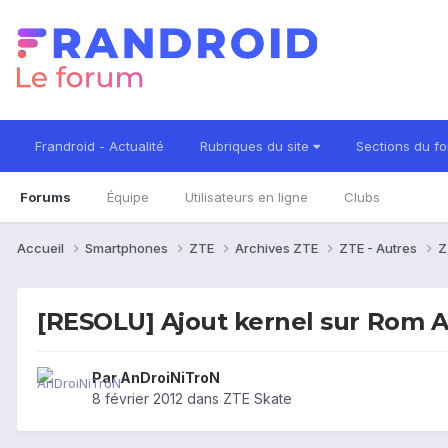
Frandroid - Actualité
Rubriques du site
Sections du f
Forums
Équipe
Utilisateurs en ligne
Clubs
Accueil
Smartphones
ZTE
Archives ZTE
ZTE - Autres
Z
[RESOLU] Ajout kernel sur Rom 
Par
AnDroiNiTroN
8 février 2012
dans
ZTE Skate