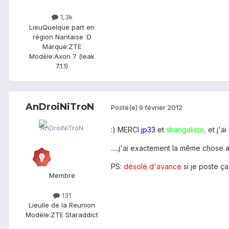
1,3k
Lieu
Quelque part en
région Nantaise :D
Marque:
ZTE
Modèle:
Axon 7 (leak
7.1.1)
AnDroiNiTroN
Posté(e)
9 février 2012
:) MERCI
jp33
et
shangalisto,
et j'a
.....j'ai exactement la même chose 
PS:
désolé d'avance
si je poste ç
Membre
131
Lieu
Ile de la Reunion
Modèle:
ZTE Staraddict