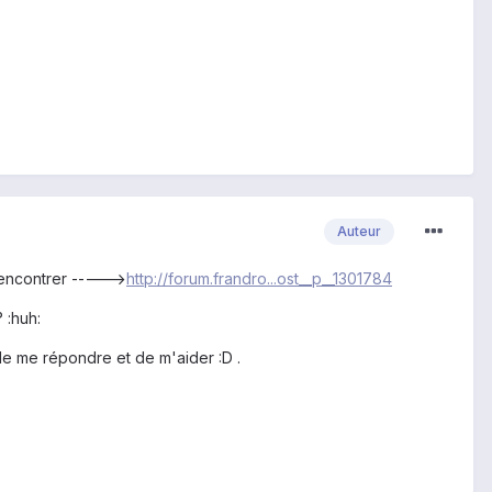
Auteur
 rencontrer ----->
http://forum.frandro...ost__p__1301784
 :huh:
de me répondre et de m'aider :D .