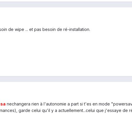
oin de wipe ... et pas besoin de ré-installation.
r
sa
nechangera rien à l'autonomie a part si t'es en mode "powersa
ances), garde celui qu'il y a actuellement...celui que j'essaye de r