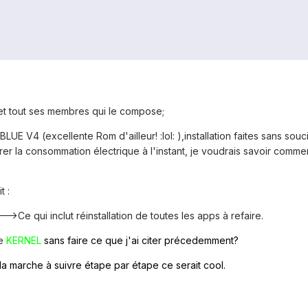
 et tout ses membres qui le compose;
 V4 (excellente Rom d'ailleur! :lol: ),installation faites sans soucis (e
orer la consommation électrique à l'instant, je voudrais savoir comm
t :
--->Ce qui inclut réinstallation de toutes les apps à refaire.
le
KERNEL
sans faire ce que j'ai citer précedemment?
la marche à suivre étape par étape ce serait cool.