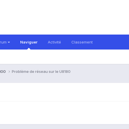
orum
Naviguer
Activité
Classement
100
Problème de réseau sur le U8180