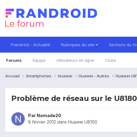
Frandroid - Actualité
Rubriques du site
Sections du f
Forums
Équipe
Utilisateurs en ligne
Clubs
Accueil
Smartphones
Huawei
Huawei - Autres
Huawei U8
Problème de réseau sur le U8180
Par
Nomade20
8 février 2012
dans
Huawei U8100