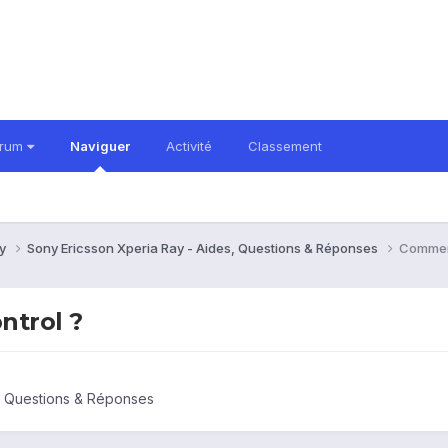
orum
Naviguer
Activité
Classement
ay
Sony Ericsson Xperia Ray - Aides, Questions & Réponses
Comment
ntrol ?
, Questions & Réponses