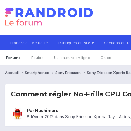
Frandroid - Actualité
Rubriques du site
Sections du f
Forums
Équipe
Utilisateurs en ligne
Clubs
Accueil
Smartphones
Sony Ericsson
Sony Ericsson Xperia R
Comment régler No-Frills CPU Co
Par
Hashimaru
8 février 2012
dans
Sony Ericsson Xperia Ray - Aides