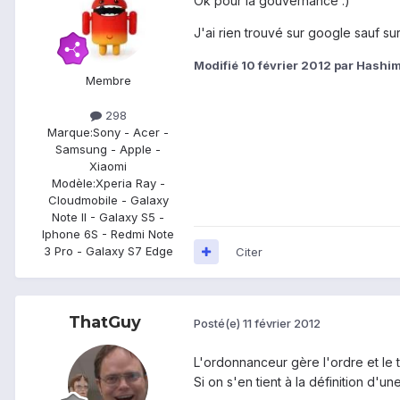
Ok pour la gouvernance :)
J'ai rien trouvé sur google sauf s
Modifié
10 février 2012
par Hashi
Membre
298
Marque:
Sony - Acer -
Samsung - Apple -
Xiaomi
Modèle:
Xperia Ray -
Cloudmobile - Galaxy
Note II - Galaxy S5 -
Iphone 6S - Redmi Note
3 Pro - Galaxy S7 Edge
Citer
ThatGuy
Posté(e)
11 février 2012
L'ordonnanceur gère l'ordre et le 
Si on s'en tient à la définition d'