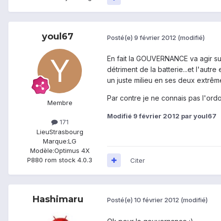
youl67
Posté(e)
9 février 2012
(modifié)
En fait la GOUVERNANCE va agir sur
détriment de la batterie...et l'aut
un juste milieu en ses deux extrêm
Par contre je ne connais pas l'ord
Membre
Modifié
9 février 2012
par youl67
171
Lieu
Strasbourg
Marque:
LG
Modèle:
Optimus 4X
P880 rom stock 4.0.3
Citer
Hashimaru
Posté(e)
10 février 2012
(modifié)