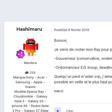
Hashimaru
Posté(e)
8 février 2012
Bonsoir,
Je viens de rooter mon Ray pour po
-Gouverneur (conservative, onde
Membre
-Ordonnanceur E/S (noop, deadlin
298
Quelqu'un peut m'aider svp, j'aime
Marque:
Sony - Acer -
possible en veille et le plus haut p
Samsung - Apple -
Xiaomi
merci
Modèle:
Xperia Ray -
Cloudmobile - Galaxy
Note II - Galaxy S5 -
Iphone 6S - Redmi Note
3 Pro - Galaxy S7 Edge
Citer