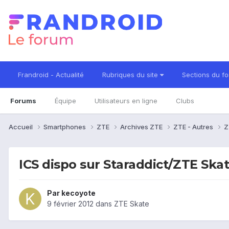
Frandroid - Actualité
Rubriques du site
Sections du f
Forums
Équipe
Utilisateurs en ligne
Clubs
Accueil
Smartphones
ZTE
Archives ZTE
ZTE - Autres
Z
ICS dispo sur Staraddict/ZTE Ska
Par
kecoyote
9 février 2012
dans
ZTE Skate