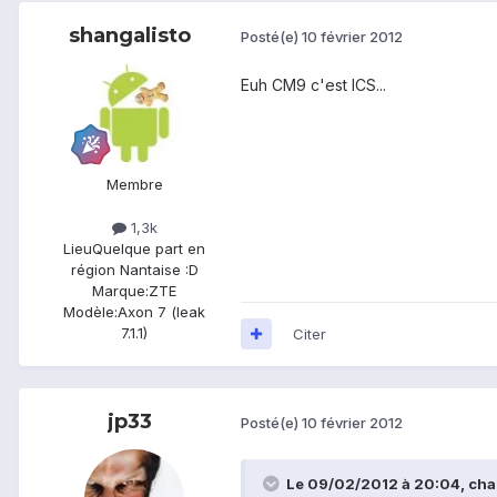
shangalisto
Posté(e)
10 février 2012
Euh CM9 c'est ICS...
Membre
1,3k
Lieu
Quelque part en
région Nantaise :D
Marque:
ZTE
Modèle:
Axon 7 (leak
7.1.1)
Citer
jp33
Posté(e)
10 février 2012
Le 09/02/2012 à 20:04, chal