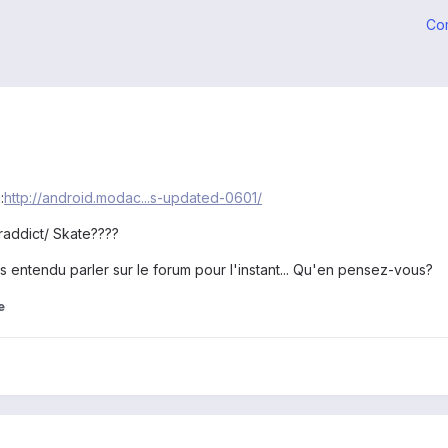
Co
:
http://android.modac...s-updated-0601/
araddict/ Skate????
s entendu parler sur le forum pour l'instant... Qu'en pensez-vous?
e