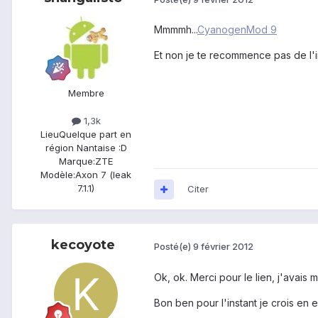
Mmmmh...
CyanogenMod 9
Et non je te recommence pas de l'i
Membre
1,3k
Lieu
Quelque part en
région Nantaise :D
Marque:
ZTE
Modèle:
Axon 7 (leak
7.1.1)
Citer
kecoyote
Posté(e)
9 février 2012
Ok, ok. Merci pour le lien, j'avais 
Bon ben pour l'instant je crois en 