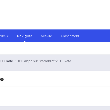
orum
Naviguer
Activité
Classement
TE Skate
ICS dispo sur Staraddict/ZTE Skate
te