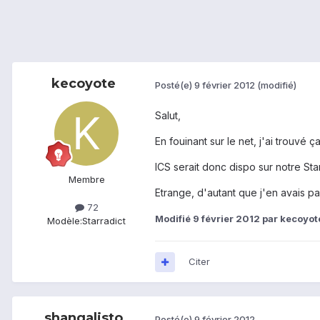
kecoyote
Posté(e)
9 février 2012
(modifié)
Salut,
En fouinant sur le net, j'ai trouvé ça
ICS serait donc dispo sur notre St
Membre
Etrange, d'autant que j'en avais pa
72
Modifié
9 février 2012
par kecoyot
Modèle:
Starradict
Citer
shangalisto
Posté(e)
9 février 2012