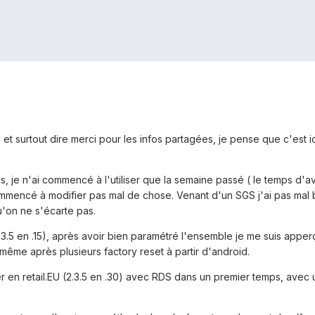
t surtout dire merci pour les infos partagées, je pense que c'est ic
s, je n'ai commencé à l'utiliser que la semaine passé ( le temps d'a
ommencé à modifier pas mal de chose. Venant d'un SGS j'ai pas mal bi
u'on ne s'écarte pas.
2.3.5 en .15), après avoir bien paramétré l'ensemble je me suis appe
ême après plusieurs factory reset à partir d'android.
r en retail.EU (2.3.5 en .30) avec RDS dans un premier temps, avec