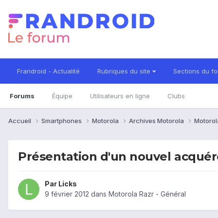
Frandroid - Actualité
Rubriques du site
Sections du f
Forums
Équipe
Utilisateurs en ligne
Clubs
Accueil
Smartphones
Motorola
Archives Motorola
Motorol
Présentation d'un nouvel acquér
Par
Licks
9 février 2012
dans
Motorola Razr - Général