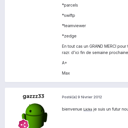
*parcels
*swiftp
*teamviewer
*zedge
En tout cas un GRAND MERCI pour to
razr. d'ici fin de semaine prochain
A+
Max
gazzz33
Posté(e)
9 février 2012
bienvenue
je suis un futur n
Licks