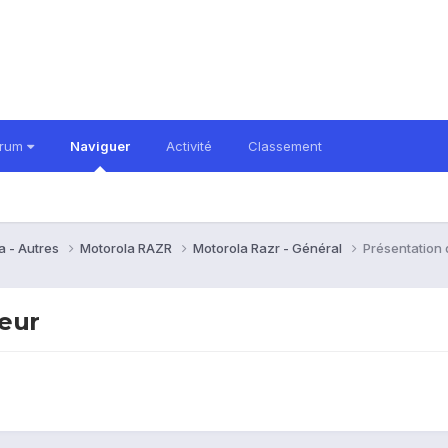
orum
Naviguer
Activité
Classement
a - Autres
Motorola RAZR
Motorola Razr - Général
Présentation
eur