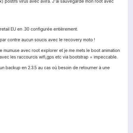
) postifs virus avec avira. J'ai sauvegardé mon root avec
etail EU en .30 configurée entièrement.
, par contre aucun soucis avec le recovery moto !
ire mumuse avec root explorer et je me mets le boot animation
 avec les raccourcis wifi,gps etc via bootstrap = impeccable.
, un backup en 2.3.5 au cas où besoin de retourner à une