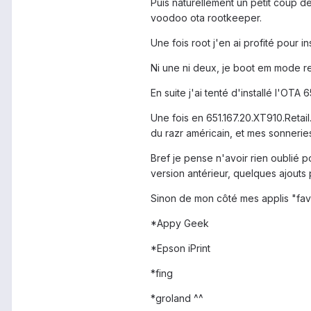
Puis naturellement un petit coup d
voodoo ota rootkeeper.
Une fois root j'en ai profité pour i
Ni une ni deux, je boot em mode re
En suite j'ai tenté d'installé l'OT
Une fois en 651.167.20.XT910.Retai
du razr américain, et mes sonneries
Bref je pense n'avoir rien oublié 
version antérieur, quelques ajouts 
Sinon de mon côté mes applis "favo
*Appy Geek
*Epson iPrint
*fing
*groland ^^