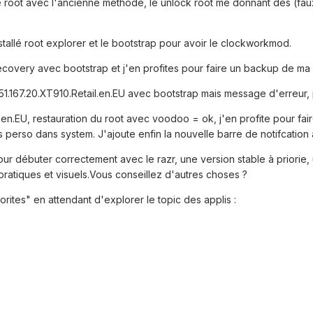
e root avec l'ancienne méthode, le unlock root me donnant des (faux
nstallé root explorer et le bootstrap pour avoir le clockworkmod.
covery avec bootstrap et j'en profites pour faire un backup de ma r
A 651.167.20.XT910.Retail.en.EU avec bootstrap mais message d'erreur
l.en.EU, restauration du root avec voodoo = ok, j'en profite pour fa
 perso dans system. J'ajoute enfin la nouvelle barre de notifcation
pour débuter correctement avec le razr, une version stable à priorie
pratiques et visuels.Vous conseillez d'autres choses ?
rites" en attendant d'explorer le topic des applis :