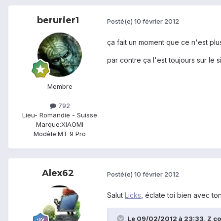
berurier1
Posté(e)
10 février 2012
ça fait un moment que ce n'est plus
par contre ça l'est toujours sur le si
Membre
792
Lieu
- Romandie - Suisse
Marque:
XIAOMI
Modèle:
MT 9 Pro
Alex62
Posté(e)
10 février 2012
Salut
Licks
, éclate toi bien avec to
Le 09/02/2012 à 23:33, Z c