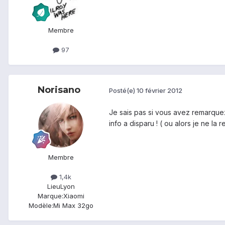
Membre
97
Norisano
Posté(e)
10 février 2012
Je sais pas si vous avez remarquez,
info a disparu ! ( ou alors je ne la r
Membre
1,4k
Lieu
Lyon
Marque:
Xiaomi
Modèle:
Mi Max 32go