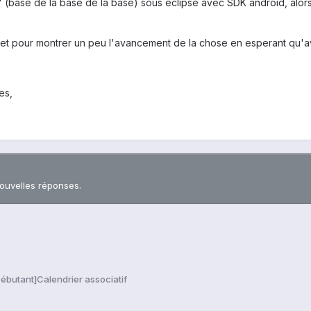
d" (base de la base de la base) sous eclipse avec SDK android, al
 sujet pour montrer un peu l'avancement de la chose en esperant qu'av
es,
nouvelles réponses.
ébutant]Calendrier associatif