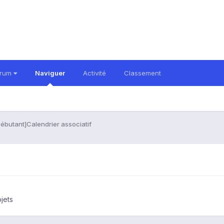
orum
Naviguer
Activité
Classement
ébutant]Calendrier associatif
ojets