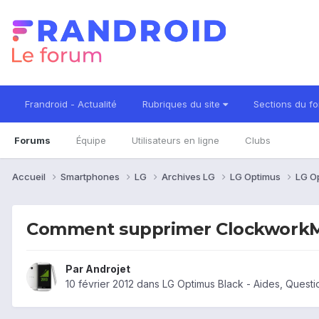
Frandroid - Actualité
Rubriques du site
Sections du f
Forums
Équipe
Utilisateurs en ligne
Clubs
Accueil
Smartphones
LG
Archives LG
LG Optimus
LG O
Comment supprimer Clockwork
Par
Androjet
10 février 2012
dans
LG Optimus Black - Aides, Quest