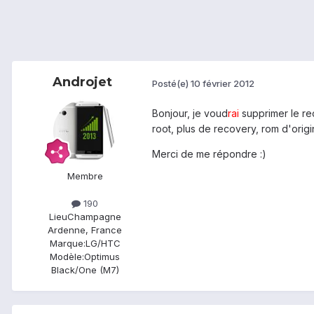
Androjet
Posté(e)
10 février 2012
Bonjour, je voud
rai
supprimer le re
root, plus de recovery, rom d'origin
Merci de me répondre :)
Membre
190
Lieu
Champagne
Ardenne, France
Marque:
LG/HTC
Modèle:
Optimus
Black/One (M7)