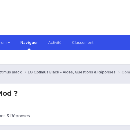
orum
Naviguer
Activité
Classement
ptimus Black
LG Optimus Black - Aides, Questions & Réponses
Com
Mod ?
ions & Réponses