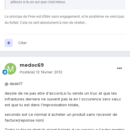
ailleurs si tu es sur que c'est mieux.
Le principe de Free est d'être sans engagement, et le problème ne vient pas
du forfait. Cela ne sert absolument à rien de résilier...
Citer
medoc69
Posté(e)
12 février 2012
@ dede17
desole de ne pas etre d'accord,si tu vends un truc et que tes
infrastures derriere ne suivent pas la en l occurence zero sav,c
est que tu est dans l'improvisation totale,
secondo est ce normal d acheter un produit sans recevoir de
facture(reponse non)
Tertio la facon dont ils m'ont balade d un service a l'autre montre