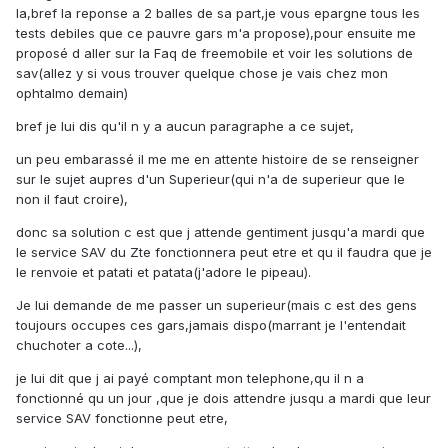
la,bref la reponse a 2 balles de sa part,je vous epargne tous les
tests debiles que ce pauvre gars m'a propose),pour ensuite me
proposé d aller sur la Faq de freemobile et voir les solutions de
sav(allez y si vous trouver quelque chose je vais chez mon
ophtalmo demain)
bref je lui dis qu'il n y a aucun paragraphe a ce sujet,
un peu embarassé il me me en attente histoire de se renseigner
sur le sujet aupres d'un Superieur(qui n'a de superieur que le
non il faut croire),
donc sa solution c est que j attende gentiment jusqu'a mardi que
le service SAV du Zte fonctionnera peut etre et qu il faudra que je
le renvoie et patati et patata(j'adore le pipeau).
Je lui demande de me passer un superieur(mais c est des gens
toujours occupes ces gars,jamais dispo(marrant je l'entendait
chuchoter a cote...),
je lui dit que j ai payé comptant mon telephone,qu il n a
fonctionné qu un jour ,que je dois attendre jusqu a mardi que leur
service SAV fonctionne peut etre,