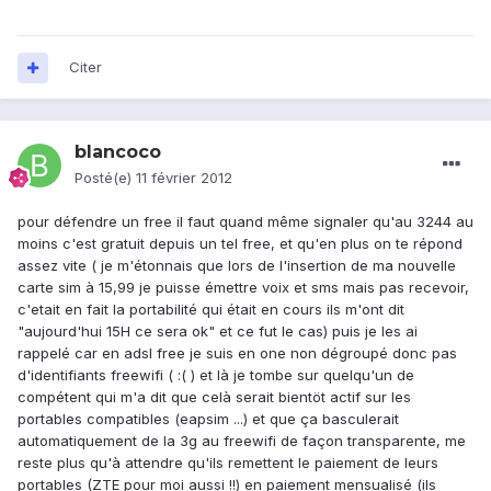
Citer
blancoco
Posté(e)
11 février 2012
pour défendre un free il faut quand même signaler qu'au 3244 au
moins c'est gratuit depuis un tel free, et qu'en plus on te répond
assez vite ( je m'étonnais que lors de l'insertion de ma nouvelle
carte sim à 15,99 je puisse émettre voix et sms mais pas recevoir,
c'etait en fait la portabilité qui était en cours ils m'ont dit
"aujourd'hui 15H ce sera ok" et ce fut le cas) puis je les ai
rappelé car en adsl free je suis en one non dégroupé donc pas
d'identifiants freewifi ( :( ) et là je tombe sur quelqu'un de
compétent qui m'a dit que celà serait bientöt actif sur les
portables compatibles (eapsim ...) et que ça basculerait
automatiquement de la 3g au freewifi de façon transparente, me
reste plus qu'à attendre qu'ils remettent le paiement de leurs
portables (ZTE pour moi aussi !!) en paiement mensualisé (ils