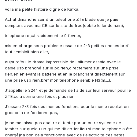
voila ma petite histoire digne de Kafka,
Achat dimanche soir d un telephone ZTE blade que je paie
comptant avec ma CB sur le site de free(debite le lendemain),
telephone reçut rapidement le 9 fevrier,
mis en charge sans probleme essaie de 2-3 petites choses bref
tout semblait bien aller,
aujourd'hui le drame imposssible de l allumer essaie avec le
cable usb branché sur le pc,rien,directement sur une prise
rien,en enlevant la batterie et en le branchant directement sur
une prise usb rien,bref mon telephone semble HS(m....).
J'appelle le 3244 et je demande de l aide sur leur serveur pour le
ZTE,cela sonne une fois et plus rien.
J'essaie 2-3 fois ces memes fonctions pour le meme resultat en
gros cela ne fontionne pas,
je ne me laisse pas abattre et tente par un autre systeme de
tomber sur quelqu un qui me dit en 1er lieu si mon telephone a été
chargé(ha bon cela fonctionne avec de l'electricite ces betes