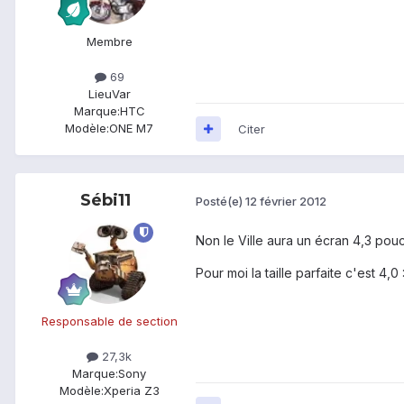
Membre
69
Lieu
Var
Marque:
HTC
Modèle:
ONE M7
Citer
Sébi11
Posté(e)
12 février 2012
Non le Ville aura un écran 4,3 pou
Pour moi la taille parfaite c'est 4,0 
Responsable de section
27,3k
Marque:
Sony
Modèle:
Xperia Z3