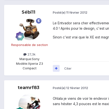
Sébi11
Posté(e)
11 février 2012
Le Entvador sera cher effectivement
4.0 ! Après pour le design, c'est u
Sinon c'est vrai que le XE est magn
Responsable de section
27,3k
Marque:
Sony
Modèle:
Xperia Z3
Compact
Citer
teamrf83
Posté(e)
12 février 2012
Ohlala je viens de voir le endevor i
sans hésiter 4,3 pouces est le maxi