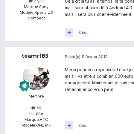
27,3k
Cela dit si tu as le temps, je te c
Marque:
Sony
mais surtout aura déjà Android 4.0
Modèle:
Xperia Z3
mais il sera plus cher évidemment.
Compact
Citer
teamrf83
Posté(e)
11 février 2012
Merci pour vos réponses. Le xe je l
mais il va être à combien 600 euros
engagement. Maintenant je suis chez
réflechir encore un peu!
Membre
69
Lieu
Var
Marque:
HTC
Modèle:
ONE M7
Citer