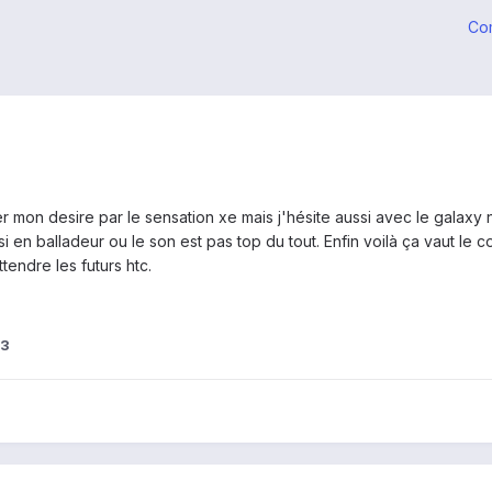
Co
ger mon desire par le sensation xe mais j'hésite aussi avec le galax
ussi en balladeur ou le son est pas top du tout. Enfin voilà ça vaut l
endre les futurs htc.
83