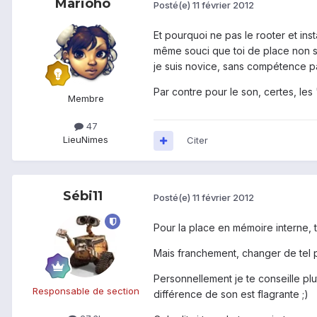
Marioho
Posté(e)
11 février 2012
Et pourquoi ne pas le rooter et inst
même souci que toi de place non suf
je suis novice, sans compétence par
Par contre pour le son, certes, les 
Membre
47
Lieu
Nimes
Citer
Sébi11
Posté(e)
11 février 2012
Pour la place en mémoire interne, 
Mais franchement, changer de tel pou
Personnellement je te conseille pl
Responsable de section
différence de son est flagrante ;)