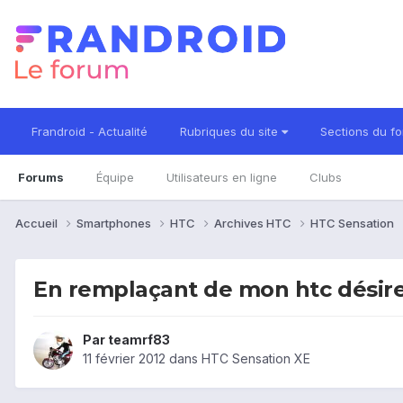
Frandroid - Actualité
Rubriques du site
Sections du f
Forums
Équipe
Utilisateurs en ligne
Clubs
Accueil
Smartphones
HTC
Archives HTC
HTC Sensation
En remplaçant de mon htc désire
Par
teamrf83
11 février 2012
dans
HTC Sensation XE