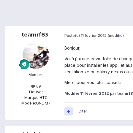
teamrf83
Posté(e)
11 février 2012
(modifié)
Bonjour,
Voilà j'ai une envie folle de chan
place pour installer les appli et a
sensation xe ou galaxy nexus ou att
Membre
Merci pour vos futur conseils.
69
Lieu
Var
Modifié
11 février 2012
par teamrf
Marque:
HTC
Modèle:
ONE M7
Citer