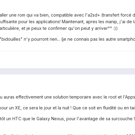
aller une rom qui va bien, compatible avec l'a2sd+ (transfert forcé de
fisante pour les applications! Maintenant, apres les manip, j'ai de la
ticulière, et je peux te confirmer qu'on peut y arriver^^ :))
"bidouilles" n'y pourront rien... (je ne connais pas les autre smartpho
tu auras effectivement une solution temporaire avec le root et l'App
r un XE, ce sera le jour et la nuit ! Que ce soit en fluidité ou en tai
utôt un HTC que le Galaxy Nexus, pour l'avantage de sa surcouche S