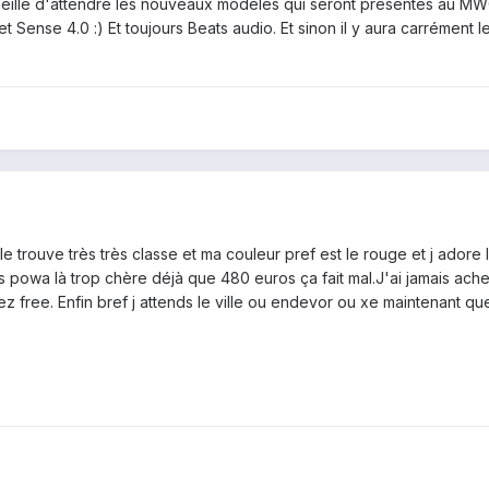
onseille d'attendre les nouveaux modèles qui seront présentés au MWC
 et Sense 4.0 :) Et toujours Beats audio. Et sinon il y aura carréme
e trouve très très classe et ma couleur pref est le rouge et j adore 
 powa là trop chère déjà que 480 euros ça fait mal.J'ai jamais achet
 free. Enfin bref j attends le ville ou endevor ou xe maintenant que 