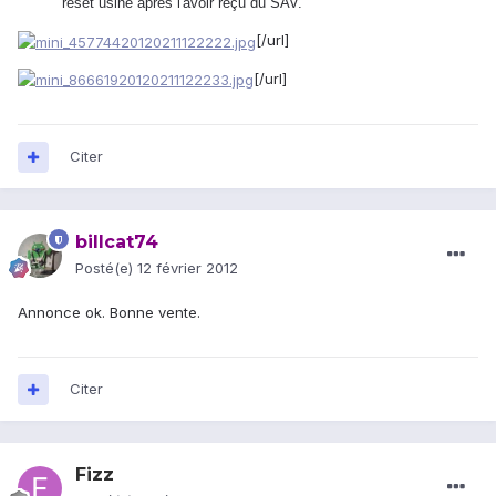
reset usine après l'avoir reçu du SAV.
[/url]
[/url]
Citer
billcat74
Posté(e)
12 février 2012
Annonce ok. Bonne vente.
Citer
Fizz