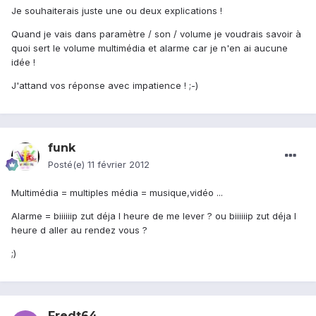
Je souhaiterais juste une ou deux explications !
Quand je vais dans paramètre / son / volume je voudrais savoir à
quoi sert le volume multimédia et alarme car je n'en ai aucune
idée !
J'attand vos réponse avec impatience ! ;-)
funk
Posté(e)
11 février 2012
Multimédia = multiples média = musique,vidéo ...
Alarme = biiiiiip zut déja l heure de me lever ? ou biiiiiip zut déja l
heure d aller au rendez vous ?
;)
Fredt64