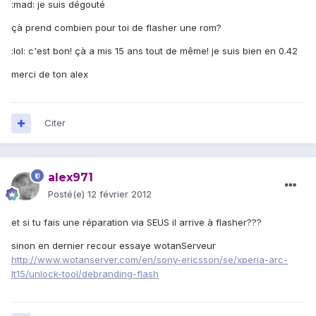
:mad: je suis dégouté
çà prend combien pour toi de flasher une rom?
:lol: c'est bon! çà a mis 15 ans tout de même! je suis bien en 0.42
merci de ton alex
Citer
alex971
Posté(e)
12 février 2012
et si tu fais une réparation via SEUS il arrive à flasher???
sinon en dernier recour essaye wotanServeur
http://www.wotanserver.com/en/sony-ericsson/se/xperia-arc-
lt15/unlock-tool/debranding-flash