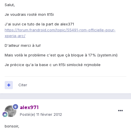
Salut,
Je voudrais rooté mon lt15i
J'ai suivi ce tuto de la part de alex371
https://forum.frandroid.com/topic/55491-rom-officielle-pour-
xperia-arc/
D'ailleur merci à lui!
Mais voilà le problème c'est que çà bloque à 17% (system.ini)
Je précice qu'a la base c un lt15i simlocké nrjmobile
Citer
alex971
Posté(e)
11 février 2012
bonsoir,